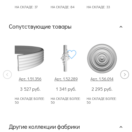
НА СКЛАДЕ:
37
НА СКЛАДЕ:
84
НА СКЛАДЕ:
33
НА С
Сопутствующие товары
Арт. 1.51.356
Арт. 1.52.289
Арт. 1.56.014
Ар
3 527
руб.
1 341
руб.
2 295
руб.
Сп
НА СКЛАДЕ БОЛЕЕ:
НА СКЛАДЕ БОЛЕЕ:
НА СКЛАДЕ БОЛЕЕ:
НА С
50
50
50
Другие коллекции фабрики