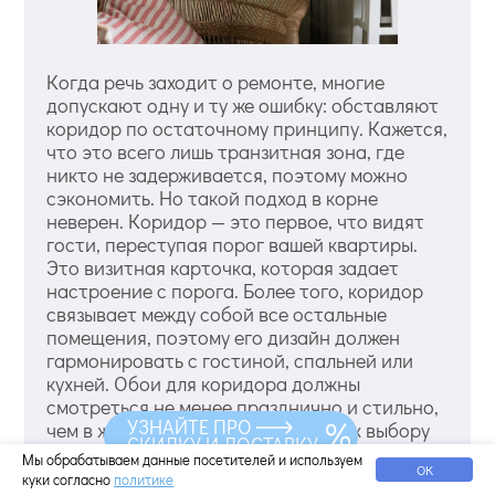
Когда речь заходит о ремонте, многие
допускают одну и ту же ошибку: обставляют
коридор по остаточному принципу. Кажется,
что это всего лишь транзитная зона, где
никто не задерживается, поэтому можно
сэкономить. Но такой подход в корне
неверен. Коридор — это первое, что видят
гости, переступая порог вашей квартиры.
Это визитная карточка, которая задает
настроение с порога. Более того, коридор
связывает между собой все остальные
помещения, поэтому его дизайн должен
гармонировать с гостиной, спальней или
кухней. Обои для коридора должны
смотреться не менее празднично и стильно,
УЗНАЙТЕ ПРО
чем в жилых комнатах, поэтому к их выбору
СКИДКУ И ДОСТАВКУ
стоит подойти максимально ответственно.
Мы обрабатываем данные посетителей и используем
ОК
Смотреть еще виды обоев для коридора.
куки согласно
политике