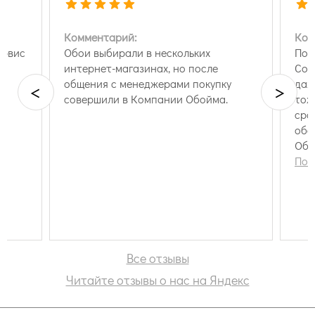
Комментарий:
Ком
ервис
Обои выбирали в нескольких
Пок
интернет-магазинах, но после
Соо
общения с менеджерами покупку
даж
<
>
совершили в Компании Обойма.
тож
сра
обо
Обои
хор
Пок
вид
Все отзывы
Читайте отзывы о нас на Яндекс