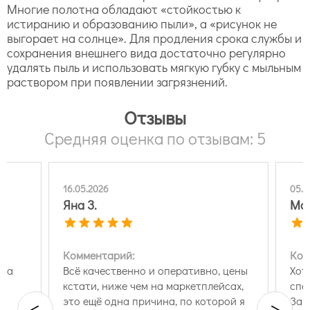
Многие полотна обладают «стойкостью к
истиранию и образованию пыли», а «рисунок не
выгорает на солнце». Для продления срока службы и
сохранения внешнего вида достаточно регулярно
удалять пыль и использовать мягкую губку с мыльным
раствором при появлении загрязнений.
Отзывы
Средняя оценка по отзывам: 5
16.05.2026
05.0
Яна З.
Ма
Комментарий:
Ком
 на
Всё качественно и оперативно, цены
Хот
кстати, ниже чем на маркетплейсах,
спе
это ещё одна причина, по которой я
Зак
<
>