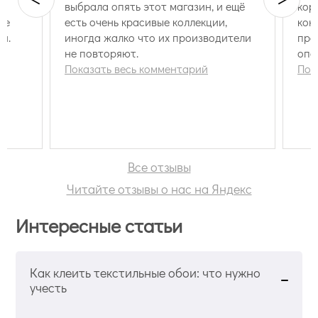
о.
выбрала опять этот магазин, и ещё
кор
ле
есть очень красивые коллекции,
кон
й.
иногда жалко что их производители
про
не повторяют.
опе
Показать весь комментарий
пер
Пок
Все отзывы
Читайте отзывы о нас на Яндекс
Интересные статьи
Как клеить текстильные обои: что нужно
учесть