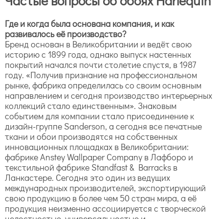
Частые вопросы об обоях Harlequin
Где и когда была основана компания, и как
развивалось её производство?
Бренд основан в Великобритании и ведёт свою
историю с 1899 года, однако выпуск настенных
покрытий начался почти столетие спустя, в 1987
году. «Получив признание на профессиональном
рынке, фабрика определилась со своим основным
направлением и сегодня производство интерьерных
коллекций стало единственным». Знаковым
событием для компании стало присоединение к
дизайн-группе Sanderson, а сегодня все печатные
ткани и обои производятся на собственных
инновационных площадках в Великобритании:
фабрике Anstey Wallpaper Company в Лафборо и
текстильной фабрике Standfast & Barracks в
Ланкастере. Сегодня это один из ведущих
международных производителей, экспортирующий
свою продукцию в более чем 50 стран мира, а её
продукция неизменно ассоциируется с творческой
целостностью, универсальностью и