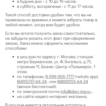
в будние дни – с 10 до 19 часов;
в субботу, воскресенье - с 11 до 17 часов.
Такой способ доставки удобен тем, что вы не
привязаны ко времени и можете забрать товар в
любой момент, когда вам будет удобно.
Если вы хотите получить заказ самостоятельно,
не забудьте указать этот факт при оформлении
заказа. Заказ можно оформить несколькими
способами:
в шоу-рум по адресу: г. Москва, станция
метро Бауманская, ул. Ф.Энгельса, д.75,
строение 11, Бизнес-Центр «Пальмира», 1
этаж;
по телефонам:
8-999-909-7777
(+whats app),
8(495)737-64-34
, или
8(800)555-64-34
(звонок бесплатный);
по электронной почте
info@oboi-ma.ru
;
на сайте нашего интернет-магазина.
В шоу-рум имеются актуальные каталоги и