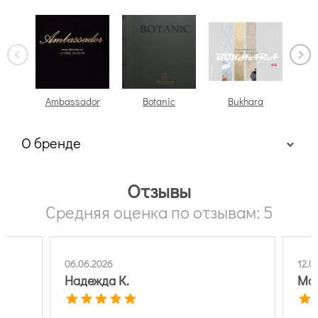
Ambassador
Botanic
Bukhara
О бренде
Отзывы
Средняя оценка по отзывам: 5
06.06.2026
12.0
Надежда К.
Ма