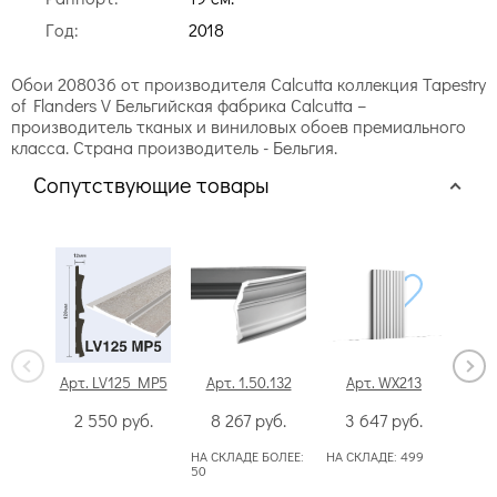
Год:
2018
Обои 208036 от производителя Calcutta коллекция Tapestry
of Flanders V Бельгийская фабрика Calcutta –
производитель тканых и виниловых обоев премиального
класса. Страна производитель - Бельгия.
Сопутствующие товары
Арт. LV125 MP5
Арт. 1.50.132
Арт. WX213
Арт
2 550
руб.
8 267
руб.
3 647
руб.
1
НА СКЛАДЕ БОЛЕЕ:
НА СКЛАДЕ:
499
50