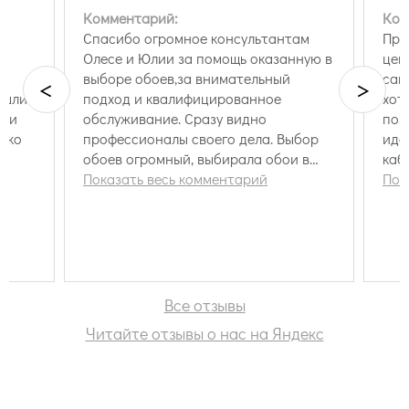
Комментарий:
Ком
Спасибо огромное консультантам
При
Олесе и Юлии за помощь оказанную в
цен
ю
выборе обоев,за внимательный
сай
<
>
ашли
подход и квалифицированное
хот
или
обслуживание. Сразу видно
по 
лько
профессионалы своего дела. Выбор
иде
обоев огромный, выбирала обои в
каб
детскую, всё сложилось. Приезжала с
Показать весь комментарий
сум
Пок
ребёнком , а выбирать всегда сложно
скл
и нужно время ,что бы определиться .
ном
Девочки угостили чаем с конфетами и
тре
ребенку не пришлось скучать.
про
Рекомендую этот шоу-рум .Заказываю
наз
здесь не первый раз, всё
где
Все отзывы
отработанно.
раз
Читайте отзывы о нас на Яндекс
с в