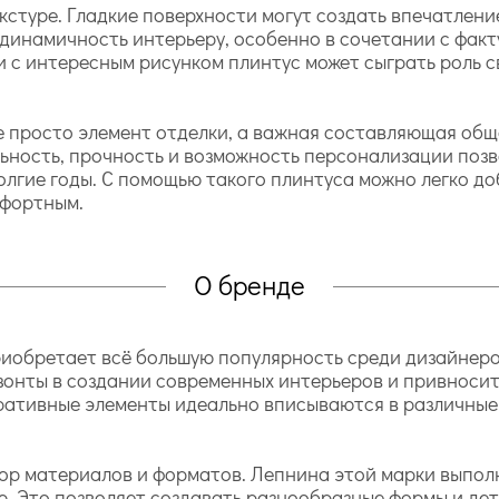
кстуре. Гладкие поверхности могут создать впечатление
инамичность интерьеру, особенно в сочетании с факт
 с интересным рисунком плинтус может сыграть роль с
 просто элемент отделки, а важная составляющая общ
льность, прочность и возможность персонализации поз
долгие годы. С помощью такого плинтуса можно легко д
мфортным.
О бренде
иобретает всё большую популярность среди дизайнеро
зонты в создании современных интерьеров и привносит
ративные элементы идеально вписываются в различные
ор материалов и форматов. Лепнина этой марки выпол
ю. Это позволяет создавать разнообразные формы и дет