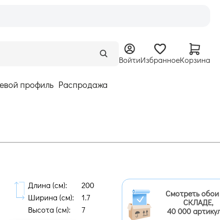
Войти
Избранное
Корзина
евой профиль
Распродажа
Длина (cм):
200
Смотреть обои
Ширина (cм):
1.7
СКЛАДЕ,
Высота (cм):
7
40 000 артику