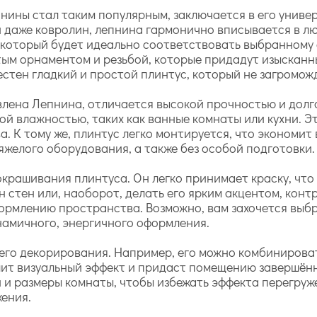
пнины стал таким популярным, заключается в его униве
ли даже ковролин, лепнина гармонично вписывается в л
, который будет идеально соответствовать выбранному
ым орнаментом и резьбой, которые придадут изысканны
стен гладкий и простой плинтус, который не загромож
овлена Лепнина, отличается высокой прочностью и долго
ой влажностью, таких как ванные комнаты или кухни. Э
 К тому же, плинтус легко монтируется, что экономит в
яжелого оборудования, а также без особой подготовки.
крашивания плинтуса. Он легко принимает краску, что
н стен или, наоборот, делать его ярким акцентом, ко
ормлению пространства. Возможно, вам захочется выб
намичного, энергичного оформления.
его декорирования. Например, его можно комбинироват
лит визуальный эффект и придаст помещению завершённ
 и размеры комнаты, чтобы избежать эффекта перегруж
ения.