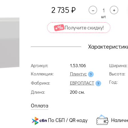
2 735
₽
–
+
шт
Получите cкидку!
Характеристик
Артикул:
1.53.106
Ширина:
Коллекция:
Плинтус
Высота:
Год:
Фабрика:
ЕВРОПЛАСТ
Длина:
200 cм.
Оплата
По СБП / QR-коду
Налич