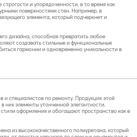
 строгости и упорядоченности, в то время как
урными поверхностями стен. Например, в
вязующего элемента, который подчеркнет и
его дизайна, способная превратить любое
воляют создавать стильные и функциональные
обиться гармонии и одновременно уникальности в
в и специалистов по ремонту. Продукция этой
 в них элементы утонченной элегантности.
 стили оформления и обогащают пространство как в
нена из высококачественного полиуретана, который
али, от простых карнизов до сложных орнаментов и