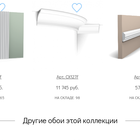
F
Арт. CX127F
Арт
б.
11 745
руб.
5
165
НА СКЛАДЕ:
98
НА СК
Другие обои этой коллекции