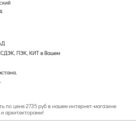
ский
д
АД
СДЭК, ПЭК, КИТ в Вашем
хстана.
.
ить по цене 2735 руб в нашем интернет-магазине
и и архитекторами!