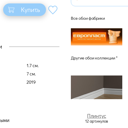
Купить
Все обои фабрики
и
Другие обои коллекции *
1.7 cм.
7 cм.
2019
Плинтус
ными
12 артикулов