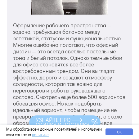
Оформление рабочего пространства —
задача, требующая баланса между
эстетикой, статусом и функциональностью.
Многие ошибочно полагают, что офисный
дизайн — это всегда светлые пастельные
тона и белый потолок. Однако темные обои
для офиса становятся все более
востребованным трендом. Они выглядят
эффектно, дорого и создают атмосферу
солидности, которая так важна для
переговоров и работы руководящего
состава. Смотреть еще более 500 вариантов
обоев для офиса. Но как подобрать
идеальный вариант, чтобы помещение не
превратилось в мрачный лабиринт, а стало
УЗНАЙТЕ ПРО
образцом стиля? Давайте разберем все
СКИДКУ И ДОСТАВКУ
тонкости выбора темных обоев для
Мы обрабатываем данные посетителей и используем
ОК
куки согласно
политике
различных офисных зон. Смотреть более 100