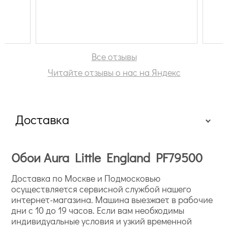
ных складов), отправка ПЭК
платно до терминала в нашем
оде. Собран и упакован заказ
ально! Ошибок при сборе не было,
 артикулы, партии совпадают. Еще
Все отзывы
ей в подарок! Очень довольны!
Читайте отзывы о нас на Яндекс
Доставка
Обои Aura Little England PF79500
Доставка по Москве и Подмосковью
осуществляется сервисной службой нашего
интернет-магазина. Машина выезжает в рабочие
дни с 10 до 19 часов. Если вам необходимы
индивидуальные условия и узкий временной