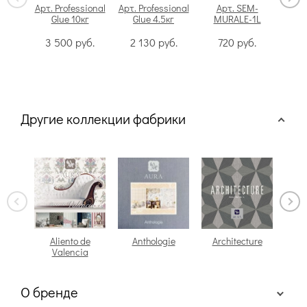
Арт. Professional
Арт. Professional
Арт. SEM-
Glue 10кг
Glue 4.5кг
MURALE-1L
Swi
3 500
руб.
2 130
руб.
720
руб.
Другие коллекции фабрики
Aliento de
Anthologie
Architecture
Arch
Valencia
О бренде