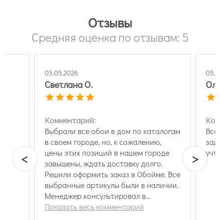
Отзывы
Средняя оценка по отзывам: 5
5.2026
05.02.2026
тлана О.
Олег
ментарий:
Комментарий:
рали все обои в дом по каталогам
Все супер, менеджер
оем городе, но, к сожалению,
задержек никаких не
ы этих позиций в нашем городе
учтено
<
>
ышены, ждать доставку долго.
или оформить заказ в Обойме. Все
ранные артикулы были в наличии.
еджер консультировал в
саппе оперативно. Заказ собрали
азать весь комментарий
-4 дня (учитывая, что собирали с