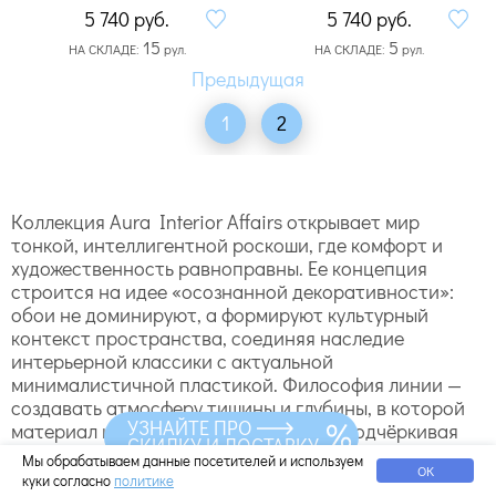
5 740
руб.
5 740
руб.
15
5
НА СКЛАДЕ:
рул.
НА СКЛАДЕ:
рул.
1
2
Коллекция Aura Interior Affairs открывает мир
тонкой, интеллигентной роскоши, где комфорт и
художественность равноправны. Ее концепция
строится на идее «осознанной декоративности»:
обои не доминируют, а формируют культурный
контекст пространства, соединяя наследие
интерьерной классики с актуальной
минималистичной пластикой. Философия линии —
создавать атмосферу тишины и глубины, в которой
УЗНАЙТЕ ПРО
материал и свет ведут тихий диалог, подчёркивая
СКИДКУ И ДОСТАВКУ
индивидуальность дома.
Мы обрабатываем данные посетителей и используем
ОК
Дизайнерские решения "Интериор аффаирс"
куки согласно
политике