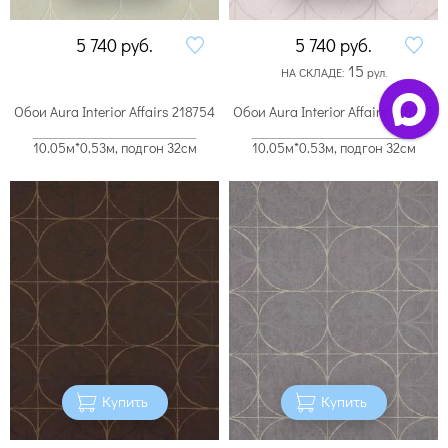
5 740
руб.
5 740
руб.
15
НА СКЛАДЕ:
рул.
Обои Aura Interior Affairs 218754
Обои Aura Interior Affairs 218755
10.05м*0.53м, подгон 32см
10.05м*0.53м, подгон 32см
Купить
Купить