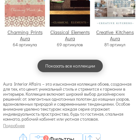
Charming Prints
Classical Elements
Creative Kitchens
Aura
Aura
Aura
64 артикула
69 артикулов
81 артикул
Показать все коллекции
Aura Interior Affairs – это изысканная коллекция обоев, созданная
для тех, кто ценит уникальный стиль и стремится к гармонии в
интерьере. Коллекция включает широкий выбор дизайнерских
решений: от элегантных однотонных полотен до изящных узоров,
вдохновленных природой и современными тенденциями. Особое
внимание уделено текстурам: каждая серия отражает
индивидуальность пространства, будь то гостиная, спальная
комната, рабочий кабинет или уютная столовая.
Подробнее
Фильтры
2