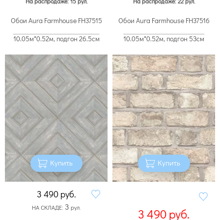
На распродаже: 15 рул.
На распродаже: 22 рул.
Обои Aura Farmhouse FH37515
Обои Aura Farmhouse FH37516
10.05м*0.52м, подгон 26.5см
10.05м*0.52м, подгон 53см
Купить
Купить
3 490
руб.
3
НА СКЛАДЕ:
рул.
3 490
руб.