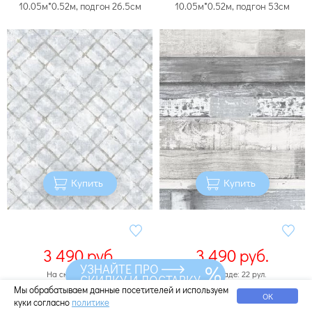
10.05м*0.52м, подгон 26.5см
10.05м*0.52м, подгон 53см
Купить
Купить
3 490
руб.
3 490
руб.
УЗНАЙТЕ ПРО
На складе: 11 рул.
На складе: 22 рул.
СКИДКУ И ДОСТАВКУ
На распродаже: 11 рул.
На распродаже: 22 рул.
Мы обрабатываем данные посетителей и используем
ОК
куки согласно
политике
Обои Aura Farmhouse FH37555
Обои Aura Farmhouse FH37556