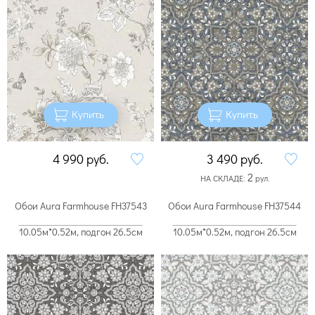
Купить
Купить
4 990
руб.
3 490
руб.
2
НА СКЛАДЕ:
рул.
Обои Aura Farmhouse FH37543
Обои Aura Farmhouse FH37544
10.05м*0.52м, подгон 26.5см
10.05м*0.52м, подгон 26.5см