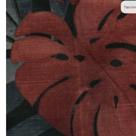
Увелич