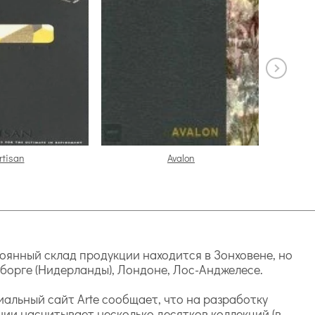
rtisan
Avalon
тоянный склад продукции находится в Зонховене, но
мборге (Нидерланды), Лондоне, Лос-Анджелесе.
альный сайт Arte сообщает, что на разработку
нии насчитывает несколько десятков коллекций (в