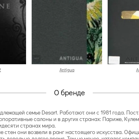
2
Antigua
A
О бренде
длежащей семье Desart. Работают они с 1981 года. Пос
орпоративные салоны и в других странах: Париже, Куле
идесяти странах мира.
стен они возвели в ранг настоящего искусства. Офици
ть довольно долгое время. Тем не менее, каталог компа