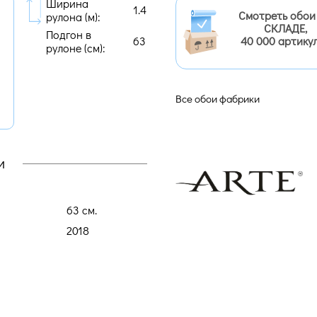
Ширина
1.4
Смотреть обои
рулона (м):
СКЛАДЕ,
Подгон в
63
40 000 артику
рулоне (cм):
Все обои фабрики
и
63 cм.
2018