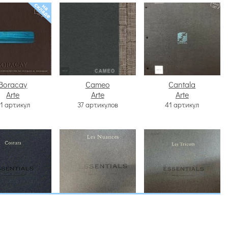
Boracay
Cameo
Cantala
Arte
Arte
Arte
1 артикул
37 артикулов
41 артикул
tials Costura
Essentials Les
Essentials Les Tricots
Arte
Arte
Nuances