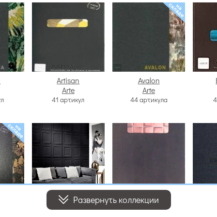
a
Artisan
Avalon
Arte
Arte
ул
41 артикул
44 артикула
4
Развернуть коллекции
a
Eclipse
Enigma
Essen
Arte
Arte