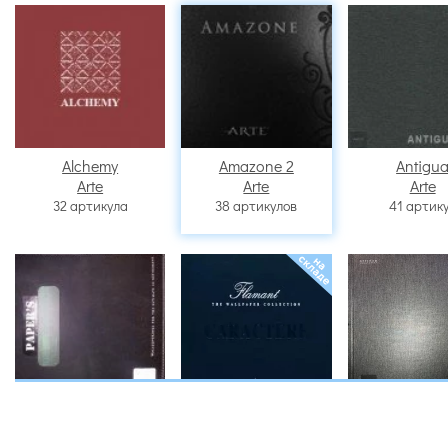
Alchemy
Amazone 2
Antigu
Arte
Arte
Arte
32 артикула
38 артикулов
41 артик
Carabao
Caractere
Curios
Arte
Arte
Arte