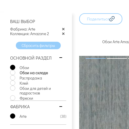
24 артикула
26 артикулов
24 артику
Поделиться
ВАШ ВЫБОР
Фабрика: Arte
Коллекция: Amazone 2
Обои Arte Ama
Сбросить фильтры
ОСНОВНОЙ РАЗДЕЛ
Обои
Обои на складе
Распродажа
Клей
Обои для детей и
подростков
Фрески
ФАБРИКА
Arte
(38)