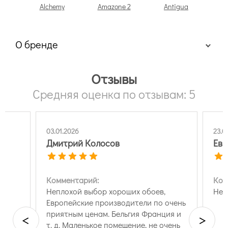
Alchemy
Amazone 2
Antigua
О бренде
Отзывы
Средняя оценка по отзывам: 5
03.01.2026
23.0
Дмитрий Колосов
Евг
Комментарий:
Ком
Неплохой выбор хороших обоев,
Нет
Европейские производители по очень
приятным ценам. Бельгия Франция и
<
>
т. д. Маленькое помещение, не очень