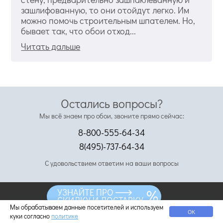
зашлифованную, то они отойдут легко. Им
можно помочь строительным шпателем. Но,
бывает так, что обои отход...
Читать дальше
Остались вопросы?
Мы всё знаем про обои, звоните прямо сейчас:
8-800-555-64-34
8(495)-737-64-34
С удовольствием ответим на ваши вопросы
УЗНАЙТЕ ПРО
СКИДКУ И ДОСТАВКУ
8 800 555-64-34
Мы обрабатываем данные посетителей и используем
ОК
8 495 737-64-34
куки согласно
политике