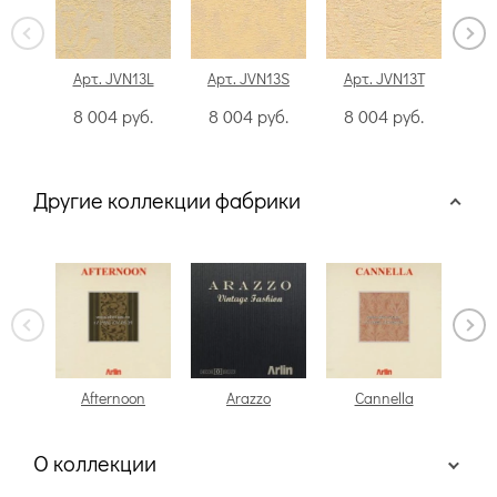
Арт. JVN13L
Арт. JVN13S
Арт. JVN13T
Ар
8 004
руб.
8 004
руб.
8 004
руб.
8
Другие коллекции фабрики
Afternoon
Arazzo
Cannella
О коллекции