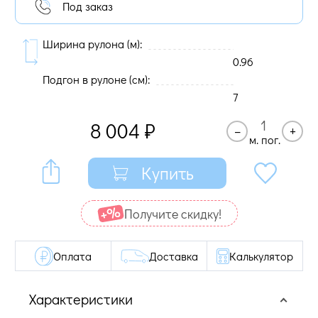
Под заказ
Ширина рулона (м):
0.96
Подгон в рулоне (cм):
7
8 004
₽
–
+
м. пог.
Купить
Получите cкидку!
Оплата
Доставка
Калькулятор
Характеристики