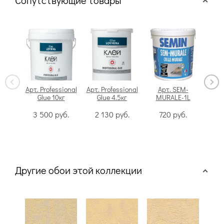
Сопутствующие товары
Арт. Professional
Арт. Professional
Арт. SEM-
Glue 10кг
Glue 4.5кг
MURALE-1L
Swi
3 500
руб.
2 130
руб.
720
руб.
Другие обои этой коллекции