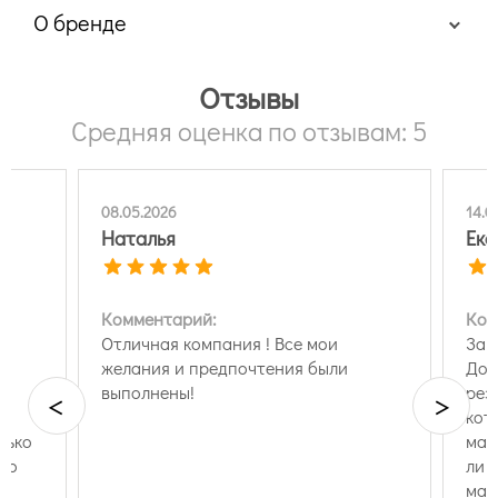
О бренде
Отзывы
Средняя оценка по отзывам: 5
08.05.2026
14.0
Наталья
Ека
Комментарий:
Ком
Отличная компания ! Все мои
Зак
желания и предпочтения были
Дол
выполнены!
рез
<
>
кот
лько
маг
что
ли 
маг