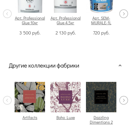
Арт. Professional
Арт. Professional
Арт. SEM-
Glue 10кг
Glue 4.5кг
MURALE-1L
Swi
3 500
руб.
2 130
руб.
720
руб.
Другие коллекции фабрики
Artifacts
Boho Luxe
Dazzling
Dimentions 2