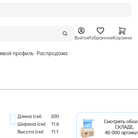
Войти
Избранное
Корзина
евой профиль
Распродажа
Длина (cм):
200
Смотреть обои
Ширина (cм):
11.6
СКЛАДЕ,
Высота (cм):
11.1
40 000 артику