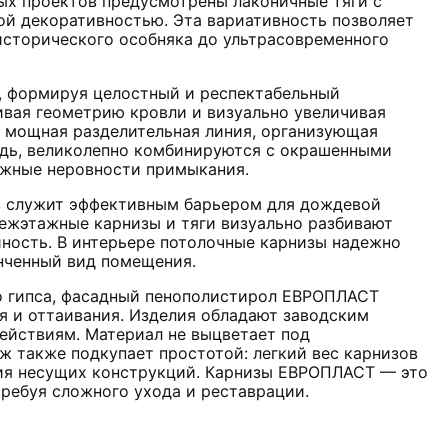
ых проектов предусмотрены лаконичные тяги с
ой декоративностью. Эта вариативность позволяет
исторического особняка до ультрасовременного
 формируя целостный и респектабельный
ивая геометрию кровли и визуально увеличивая
ак мощная разделительная линия, организующая
едь, великолепно комбинируются с окрашенными
можные неровности примыкания.
з служит эффективным барьером для дождевой
Межэтажные карнизы и тяги визуально разбивают
ность. В интерьере потолочные карнизы надежно
нченный вид помещения.
о гипса, фасадный пенополистирол ЕВРОПЛАСТ
я и оттаивания. Изделия обладают заводским
йствиям. Материал не выцветает под
 также подкупает простотой: легкий вес карнизов
ения несущих конструкций. Карнизы ЕВРОПЛАСТ — это
ребуя сложного ухода и реставрации.