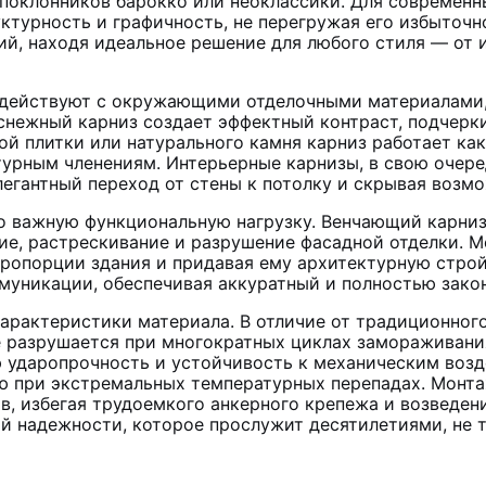
поклонников барокко или неоклассики. Для современн
ктурность и графичность, не перегружая его избыточн
ий, находя идеальное решение для любого стиля — от 
действуют с окружающими отделочными материалами,
оснежный карниз создает эффектный контраст, подчерк
ной плитки или натурального камня карниз работает к
турным членениям. Интерьерные карнизы, в свою очер
легантный переход от стены к потолку и скрывая воз
о важную функциональную нагрузку. Венчающий карни
ние, растрескивание и разрушение фасадной отделки. 
пропорции здания и придавая ему архитектурную строй
муникации, обеспечивая аккуратный и полностью зако
арактеристики материала. В отличие от традиционног
не разрушается при многократных циклах замораживани
даропрочность и устойчивость к механическим возде
ю при экстремальных температурных перепадах. Монтаж
ав, избегая трудоемкого анкерного крепежа и возвед
й надежности, которое прослужит десятилетиями, не т