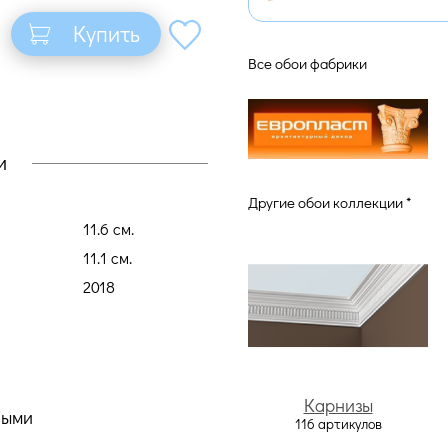
Купить
Все обои фабрики
и
Другие обои коллекции *
11.6 cм.
11.1 cм.
2018
Карнизы
ными
116 артикулов