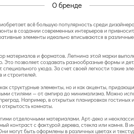
О бренде
иобретает всё большую популярность среди дизайнеро
зонты в создании современных интерьеров и привносит
ративные элементы идеально вписываются в различные
ор материалов и форматов. Лепнина этой марки выпол
ю. Это позволяет создавать разнообразные формы и дет
т специального ухода. За счет своей легкости такие э
в и строителей.
 как структурные элементы, но и как акценты, придающ
нными стилями — от ампира до минимализма. Можно исп
реград. Например, в открытых планировках гостиных и 
 открытость комнаты.
гими отделочными материалами. Арт-деко и неоклассик
ый контраст с фактурой дерева, стекла или камня. В и
ни могут быть оформлены в различных цветах и текстур