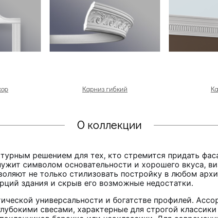
кор
Карниз гибкий
К
О коллекции
урным решением для тех, кто стремится придать фаса
лужит символом основательности и хорошего вкуса, ви
ляют не только стилизовать постройку в любом архит
рций здания и скрыв его возможные недостатки.
тической универсальности и богатстве профилей. Асс
лубокими свесами, характерные для строгой классики 