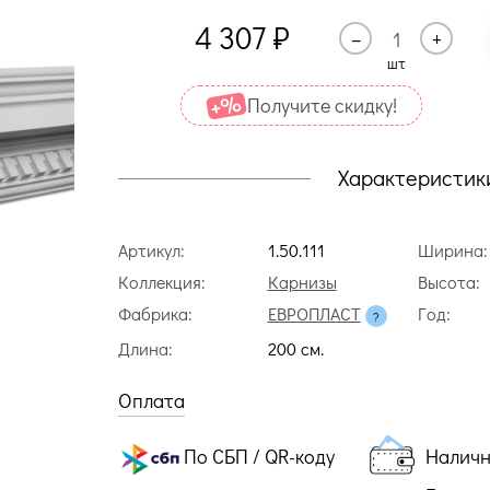
4 307
₽
–
+
шт
Получите cкидку!
Характеристик
Артикул:
1.50.111
Ширина:
Коллекция:
Карнизы
Высота:
Фабрика:
ЕВРОПЛАСТ
Год:
Длина:
200 cм.
Оплата
По СБП / QR-коду
Налич