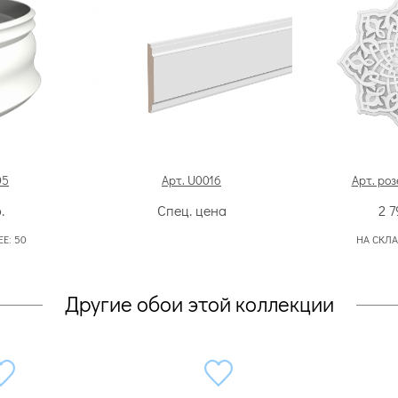
05
Арт. U0016
Арт. роз
.
Спец. цена
2 
ЕЕ:
50
НА СКЛА
Другие обои этой коллекции