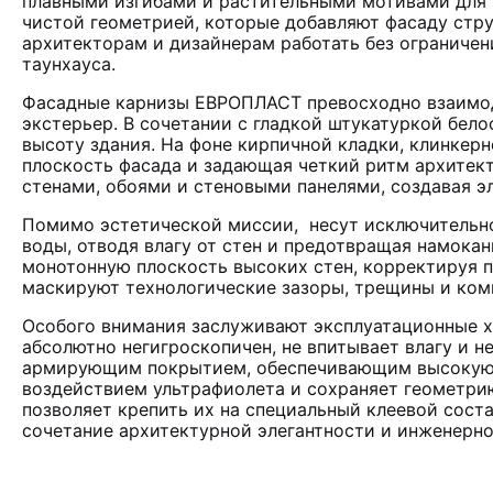
плавными изгибами и растительными мотивами для 
чистой геометрией, которые добавляют фасаду стру
архитекторам и дизайнерам работать без ограничен
таунхауса.
Фасадные карнизы ЕВРОПЛАСТ превосходно взаимо
экстерьер. В сочетании с гладкой штукатуркой бел
высоту здания. На фоне кирпичной кладки, клинкер
плоскость фасада и задающая четкий ритм архитек
стенами, обоями и стеновыми панелями, создавая э
Помимо эстетической миссии, несут исключительн
воды, отводя влагу от стен и предотвращая намока
монотонную плоскость высоких стен, корректируя 
маскируют технологические зазоры, трещины и ком
Особого внимания заслуживают эксплуатационные х
абсолютно негигроскопичен, не впитывает влагу и 
армирующим покрытием, обеспечивающим высокую у
воздействием ультрафиолета и сохраняет геометри
позволяет крепить их на специальный клеевой сост
сочетание архитектурной элегантности и инженерно