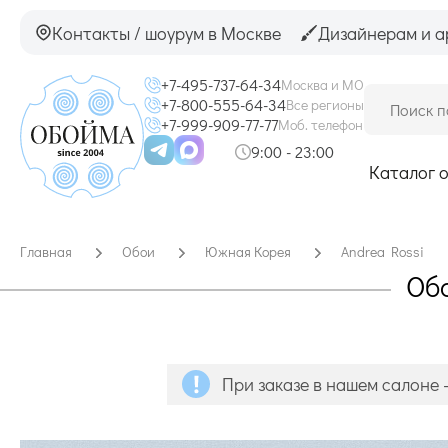
Контакты / шоурум в Москве
Дизайнерам и а
+7-495-737-64-34
Москва и МО
+7-800-555-64-34
Все регионы
+7-999-909-77-77
Моб. телефон
9:00 - 23:00
Каталог 
Главная
Обои
Южная Корея
Andrea Rossi
Обо
При заказе в нашем салоне 