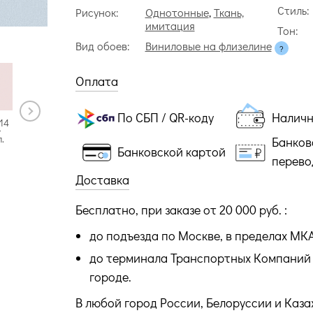
Стиль:
Рисунок:
Однотонные
,
Ткань,
имитация
Тон:
Вид обоев:
Виниловые на флизелине
Оплата
По СБП / QR-коду
Налич
54455-15
54455-17
54455-19
14
54455-16
54455-18
50 рул.
50 рул.
50 рул.
.
50 рул.
50 рул.
Банков
Банковской картой
перево
Доставка
Бесплатно, при заказе от 20 000 руб. :
до подъезда по Москве, в пределах МК
до терминала Транспортных Компаний 
городе.
В любой город России, Белоруссии и Каза