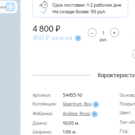
Срок поставки: 1-2 рабочих дня
ить
На складе более:
50 рул.
4 800
₽
–
+
450
₽
за м.кв
рул.
Характерист
Артикул:
54455-10
Основа
Коллекция:
Spectrum Box
Покрыт
Цвет:
Фабрика:
Andrea Rossi
Тип об
Длина:
10.05 м.
Год:
Ширина:
1.06 м.