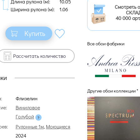
Длина рулона (м):
10.05
Смотреть 
Ширина рулона (м):
1.06
СКЛАД
40 000 ар
Купить
Все обои фабрики
Рассчитать количество
ики
Другие обои коллекции *
:
Флизелин
ие:
Виниловое
Голубой
оев:
Рулонные 1м
,
Моющиеся
2024