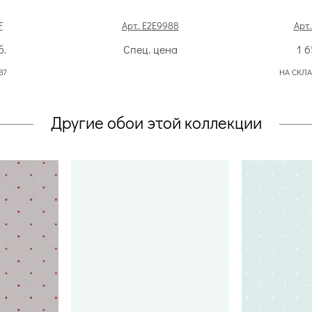
F
Арт. E2E9988
Арт.
б.
Спец. цена
1 
87
НА СКЛА
Другие обои этой коллекции