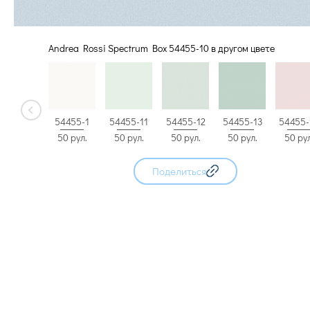
Andrea Rossi Spectrum Box 54455-10 в другом цвете
54455-13
54455-1
54455-11
54455-12
54455-
50 рул.
50 рул.
50 рул.
50 рул.
50 рул
Поделиться