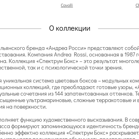
Cavolli
C
О коллекции
тальянского бренда «Андреа Росси» представляют собо
ствования. Компания Andrea Rossi, основанная в 1987 
а. Коллекция «Спектрум Бокс» – это результат многол
ственной, так и с психологической точки зрения.
 уникальная система цветовых боксов – модульных ко
иционных коллекций, где преобладают готовые узоры, 
альные сочетания из 144 запатентованных оттенков. Т
насыщенные ультрамариновые, сложные терракотовые и 
ия на поверхности.
ыполняет функцию художественного высказывания. В с
асса формируют запоминающуюся идентичность бренда,
бенно эффектно коллекция «Спектрум Бокс» раскрывает