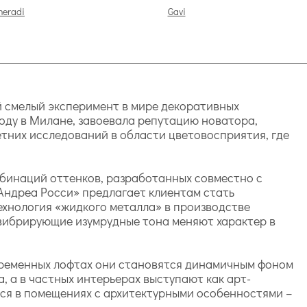
heradi
Gavi
й смелый эксперимент в мире декоративных
году в Милане, завоевала репутацию новатора,
етних исследований в области цветовосприятия, где
мбинаций оттенков, разработанных совместно с
«Андреа Росси» предлагает клиентам стать
ехнология «жидкого металла» в производстве
вибрирующие изумрудные тона меняют характер в
овременных лофтах они становятся динамичным фоном
 а в частных интерьерах выступают как арт-
ся в помещениях с архитектурными особенностями –