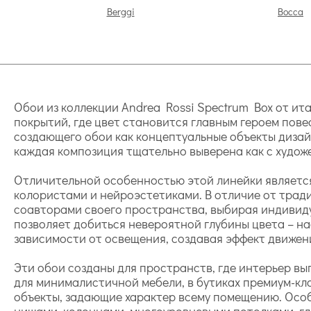
Berggi
Bocca
Обои из коллекции Andrea Rossi Spectrum Box от и
покрытий, где цвет становится главным героем пове
создающего обои как концептуальные объекты дизайн
каждая композиция тщательно выверена как с художе
Отличительной особенностью этой линейки является
колористами и нейроэстетиками. В отличие от трад
соавторами своего пространства, выбирая индивиду
позволяет добиться невероятной глубины цвета – 
зависимости от освещения, создавая эффект движен
Эти обои созданы для пространств, где интерьер в
для минималистичной мебели, в бутиках премиум-кл
объекты, задающие характер всему помещению. Осо