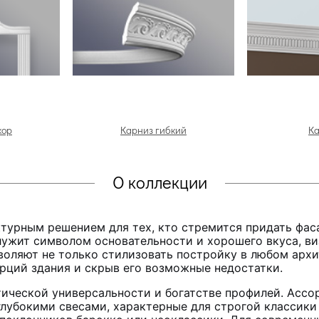
кор
Карниз гибкий
К
О коллекции
урным решением для тех, кто стремится придать фаса
лужит символом основательности и хорошего вкуса, ви
ляют не только стилизовать постройку в любом архит
рций здания и скрыв его возможные недостатки.
тической универсальности и богатстве профилей. Асс
лубокими свесами, характерные для строгой классики 