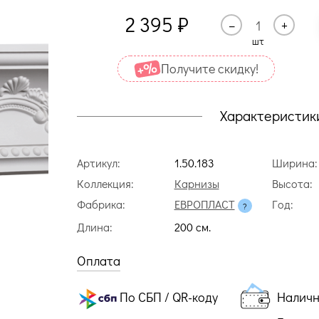
2 395
₽
–
+
шт
Получите cкидку!
Характеристик
Артикул:
1.50.183
Ширина:
Коллекция:
Карнизы
Высота:
Фабрика:
ЕВРОПЛАСТ
Год:
Длина:
200 cм.
Оплата
По СБП / QR-коду
Налич