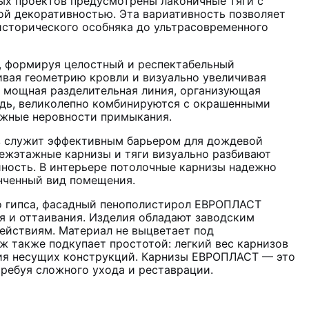
ых проектов предусмотрены лаконичные тяги с
ой декоративностью. Эта вариативность позволяет
исторического особняка до ультрасовременного
 формируя целостный и респектабельный
ивая геометрию кровли и визуально увеличивая
ак мощная разделительная линия, организующая
едь, великолепно комбинируются с окрашенными
можные неровности примыкания.
з служит эффективным барьером для дождевой
Межэтажные карнизы и тяги визуально разбивают
ность. В интерьере потолочные карнизы надежно
нченный вид помещения.
о гипса, фасадный пенополистирол ЕВРОПЛАСТ
я и оттаивания. Изделия обладают заводским
йствиям. Материал не выцветает под
 также подкупает простотой: легкий вес карнизов
ения несущих конструкций. Карнизы ЕВРОПЛАСТ — это
ребуя сложного ухода и реставрации.