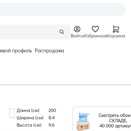
Войти
Избранное
Корзина
евой профиль
Распродажа
Длина (cм):
200
Смотреть обои
Ширина (cм):
8.4
СКЛАДЕ,
Высота (cм):
9.6
40 000 артику