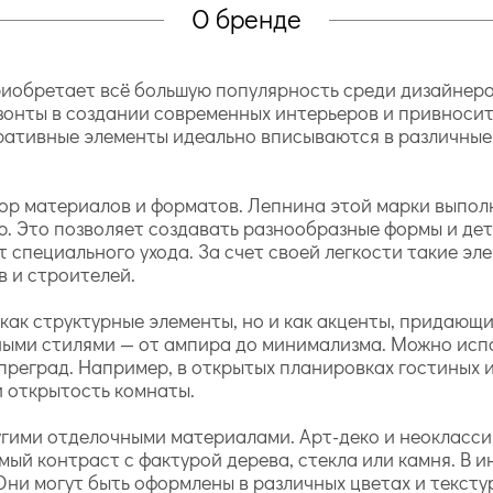
О бренде
иобретает всё большую популярность среди дизайнеро
зонты в создании современных интерьеров и привносит
ративные элементы идеально вписываются в различные
ор материалов и форматов. Лепнина этой марки выпол
ю. Это позволяет создавать разнообразные формы и дет
т специального ухода. За счет своей легкости такие э
в и строителей.
 как структурные элементы, но и как акценты, придающ
нными стилями — от ампира до минимализма. Можно исп
реград. Например, в открытых планировках гостиных и 
 открытость комнаты.
гими отделочными материалами. Арт-деко и неоклассик
ый контраст с фактурой дерева, стекла или камня. В и
ни могут быть оформлены в различных цветах и текстур