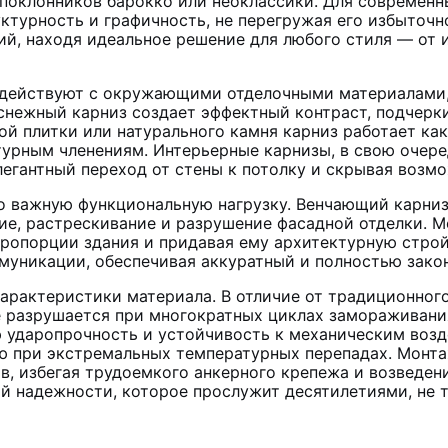
поклонников барокко или неоклассики. Для современн
ктурность и графичность, не перегружая его избыточн
ий, находя идеальное решение для любого стиля — от 
действуют с окружающими отделочными материалами,
оснежный карниз создает эффектный контраст, подчерк
ной плитки или натурального камня карниз работает к
турным членениям. Интерьерные карнизы, в свою очер
легантный переход от стены к потолку и скрывая воз
о важную функциональную нагрузку. Венчающий карни
ние, растрескивание и разрушение фасадной отделки. 
пропорции здания и придавая ему архитектурную строй
муникации, обеспечивая аккуратный и полностью зако
арактеристики материала. В отличие от традиционног
не разрушается при многократных циклах замораживани
даропрочность и устойчивость к механическим возде
ю при экстремальных температурных перепадах. Монтаж
ав, избегая трудоемкого анкерного крепежа и возвед
й надежности, которое прослужит десятилетиями, не т