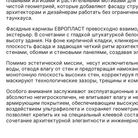
плавными изгибами и растительными мотивами для 
чистой геометрией, которые добавляют фасаду стру
архитекторам и дизайнерам работать без ограничен
таунхауса.
Фасадные карнизы ЕВРОПЛАСТ превосходно взаимо
экстерьер. В сочетании с гладкой штукатуркой бел
высоту здания. На фоне кирпичной кладки, клинкер
плоскость фасада и задающая четкий ритм архитек
стенами, обоями и стеновыми панелями, создавая э
Помимо эстетической миссии, несут исключительн
воды, отводя влагу от стен и предотвращая намока
монотонную плоскость высоких стен, корректируя 
маскируют технологические зазоры, трещины и ком
Особого внимания заслуживают эксплуатационные х
абсолютно негигроскопичен, не впитывает влагу и 
армирующим покрытием, обеспечивающим высокую у
воздействием ультрафиолета и сохраняет геометри
позволяет крепить их на специальный клеевой сост
сочетание архитектурной элегантности и инженерно