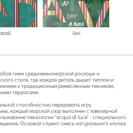
heradi
Gavi
 собой гимн средиземноморской роскоши и
ского стиля, где каждая деталь дышит теплом и
иманием к традиционным ремесленным техникам,
чными террасами.
альной способностью передавать игру
льмы, каждый морской узор выполнен с ювелирной
ьзование технологии "acqua di luce" - специального
ещения. Основой служит смесь натурального хлопка