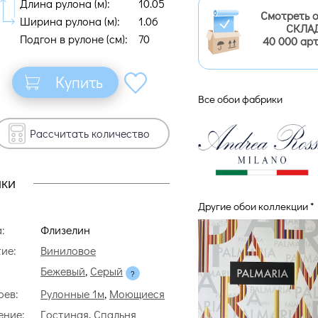
Длина рулона (м):
10.05
Смотреть 
Ширина рулона (м):
1.06
СКЛАД
Подгон в рулоне (cм):
70
40 000 ар
Купить
Все обои фабрики
Рассчитать количество
ики
Другие обои коллекции *
:
Флизелин
ие:
Виниловое
Бежевый
,
Серый
оев:
Рулонные 1м
,
Моющиеся
ение:
Гостиная
,
Спальня