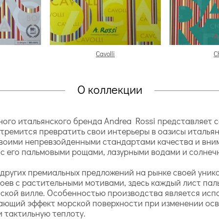
Cavolli
C
О коллекции
рного итальянского бренда Andrea Rossi представляет
 стремится превратить свои интерьеры в оазисы итальян
 своими непревзойденными стандартами качества и вн
я с его пальмовыми рощами, лазурными водами и солне
 других премиальных предложений на рынке своей уник
боев с растительными мотивами, здесь каждый лист па
ской вилле. Особенностью производства является испол
ающий эффект морской поверхности при изменении осв
 тактильную теплоту.