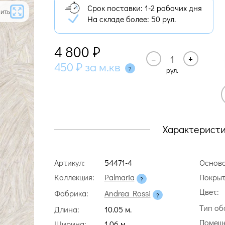
Срок поставки: 1-2 рабочих дня
ить
На складе более:
50 рул.
4 800
₽
–
+
450
₽
за м.кв
рул.
Характерист
Артикул:
54471-4
Основа
Коллекция:
Palmaria
Покрыт
Цвет:
Фабрика:
Andrea Rossi
Тип об
Длина:
10.05 м.
Помещ
Ширина:
1.06 м.