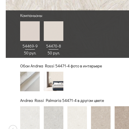
Компаньоны
54469-9
54470-8
50 рул.
50 рул.
Обои Andrea Rossi 54471-4 фото в интерьере
Andrea Rossi Palmaria 54471-4 в другом цвете