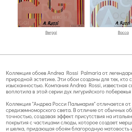
Berggi
Bocca
Коллекция обоев Andrea Rossi Palmaria от легенда
природной эстетике. Эти обои созданы для тех, кто
изысканностью. Компания Andrea Rossi, известная
воплотила в этой серии дух лигурийского побережь
Коллекция "Андреа Росси Пальмария" отличается от
средиземноморского света. В отличие от обычных о
точностью, создавая эффект присутствия на итальян
покрытия с частицами слюды, которое создает мерц
и шелка, придающая обоям благородную матовость и