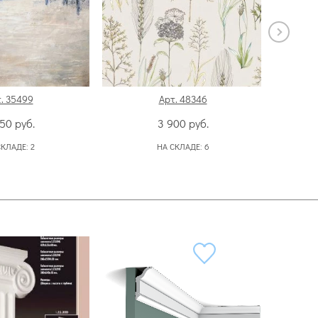
. 35499
Арт. 48346
350
руб.
3 900
руб.
СКЛАДЕ:
2
НА СКЛАДЕ:
6