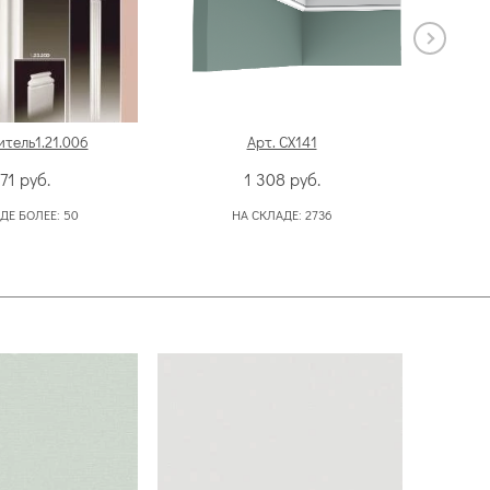
итель1.21.006
Арт. CX141
671
руб.
1 308
руб.
ДЕ БОЛЕЕ:
50
НА СКЛАДЕ:
2736