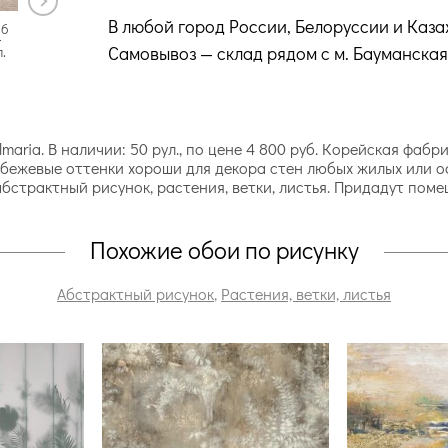
В любой город России, Белоруссии и Каза
-6
54471-7
54471-8
Самовывоз — склад рядом с м. Бауманская
.
50 рул.
50 рул.
maria. В наличии: 50 рул., по цене 4 800 руб. Корейская фаб
е бежевые оттенки хороши для декора стен любых жилых или 
абстрактный рисунок, растения, ветки, листья. Придадут по
Похожие обои по рисунку
Абстрактный рисунок
,
Растения, ветки, листья