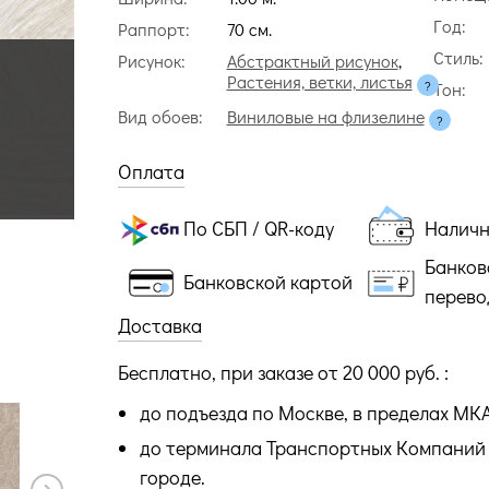
Год:
Раппорт:
70 cм.
Стиль:
Рисунок:
Абстрактный рисунок
,
Растения, ветки, листья
Тон:
Вид обоев:
Виниловые на флизелине
Оплата
По СБП / QR-коду
Налич
Банков
Банковской картой
перево
Доставка
Бесплатно, при заказе от 20 000 руб. :
до подъезда по Москве, в пределах МК
до терминала Транспортных Компаний 
городе.