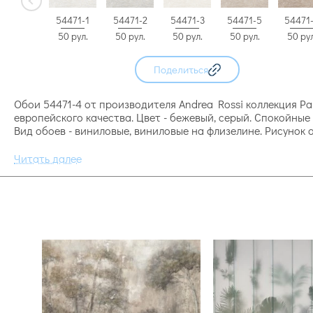
54471-1
54471-2
54471-3
54471-5
54471
50 рул.
50 рул.
50 рул.
50 рул.
50 рул
Поделиться
Обои 54471-4 от производителя Andrea Rossi коллекция Pal
европейского качества. Цвет - бежевый, серый. Спокойны
Вид обоев - виниловые, виниловые на флизелине. Рисунок 