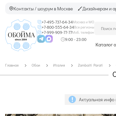
Контакты / шоурум в Москве
Дизайнерам и а
+7-495-737-64-34
Москва и МО
+7-800-555-64-34
Все регионы
+7-999-909-77-77
Моб. телефон
9:00 - 23:00
Каталог 
Главная
Обои
Италия
Zambaiti Parati
О
Актуальная инфо 