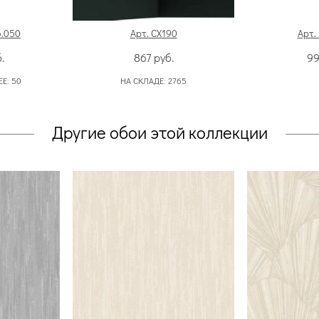
6.050
Арт. CX190
Арт.
.
867
руб.
9
ЕЕ:
50
НА СКЛАДЕ:
2765
Другие обои этой коллекции