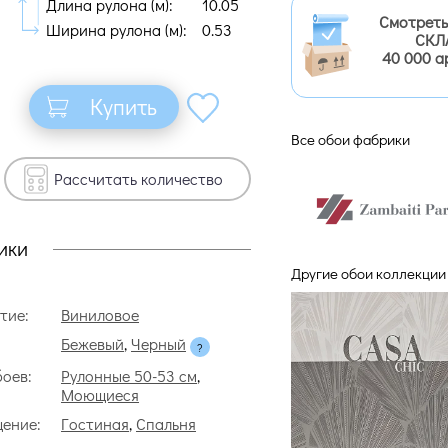
Длина рулона (м):
10.05
Смотреть
Ширина рулона (м):
0.53
СКЛ
40 000 а
Купить
Все обои фабрики
Рассчитать количество
ики
Другие обои коллекции 
тие:
Виниловое
Бежевый
,
Черный
боев:
Рулонные 50-53 см
,
Моющиеся
ение:
Гостиная
,
Спальня