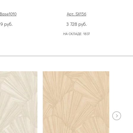
 Base1010
Арт. SX156
99
руб.
3 728
руб.
НА СКЛАДЕ:
1837