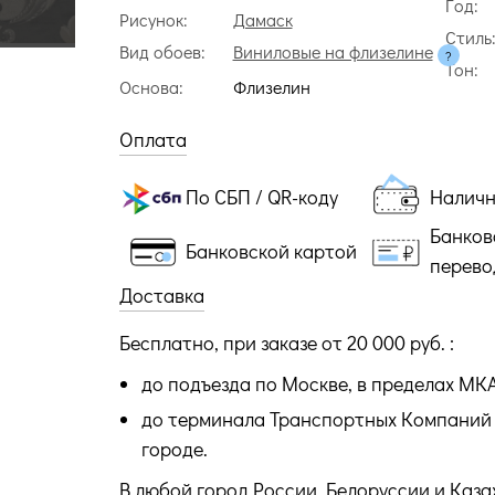
Год:
Рисунок:
Дамаск
Стиль
Вид обоев:
Виниловые на флизелине
Тон:
Основа:
Флизелин
Оплата
По СБП / QR-коду
Налич
Банков
Банковской картой
перево
Доставка
Бесплатно, при заказе от 20 000 руб. :
до подъезда по Москве, в пределах МК
до терминала Транспортных Компаний 
городе.
В любой город России, Белоруссии и Каза