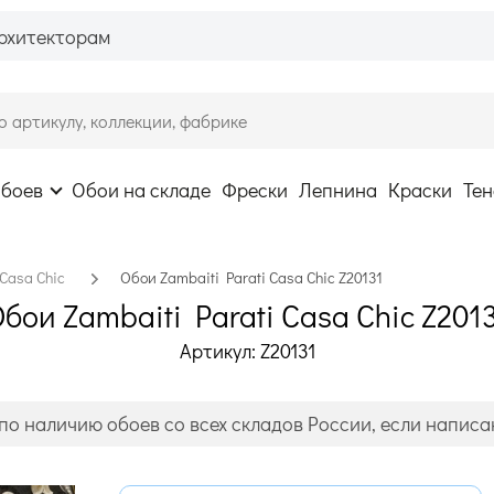
рхитекторам
обоев
Обои на складе
Фрески
Лепнина
Краски
Тен
Casa Chic
Обои Zambaiti Parati Casa Chic Z20131
бои Zambaiti Parati Casa Chic Z201
Артикул: Z20131
по наличию обоев со всех складов России, если написан