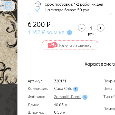
Срок поставки: 1-2 рабочих дня
ить
На складе более:
50 рул.
6 200
₽
–
+
1 163
₽
за м.кв
рул.
Получите cкидку!
Характерист
Артикул:
Z20131
Покры
Коллекция:
Casa Chic
Цвет:
Фабрика:
Zambaiti Parati
Тип о
Длина:
10.05 м.
Помещ
Ширина:
0.53 м.