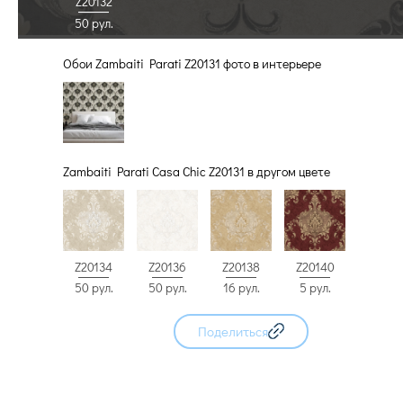
Z20132
50 рул.
Обои Zambaiti Parati Z20131 фото в интерьере
Zambaiti Parati Casa Chic Z20131 в другом цвете
Z20134
Z20136
Z20138
Z20140
50 рул.
50 рул.
16 рул.
5 рул.
Поделиться