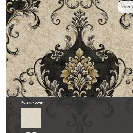
Увелич
Компаньоны