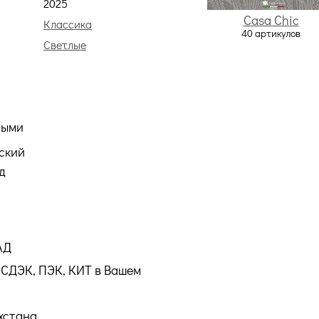
2025
Casa Chic
:
Классика
40 артикулов
Светлые
ными
ский
д
АД
СДЭК, ПЭК, КИТ в Вашем
хстана.