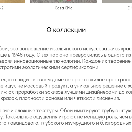
 2
Casa Chic
El
О коллекции
 обои, это воплощение итальянского искусства жить кр
ще в 1948 году. С тех пор она превратилась в одного и
дряя инновационные технологии. Каждое их творение – 
строгими экологическими сертификатами.
ех, кто видит в своем доме не просто жилое пространс
е ищут не массовый продукт, а уникальное решение с 
ии»: от проработки эскизов лучшими дизайнерами до к
 красок, плотности основы или четкости тиснения.
окие и сложные текстуры. Обои имитируют грубую штук
у. Тактильные ощущения играют не меньшую роль, чем в
ого лавандового, глубокого изумрудного и благородных