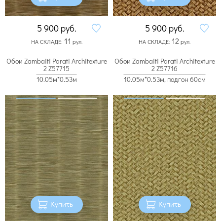
5 900
руб.
5 900
руб.
11
12
НА СКЛАДЕ:
рул.
НА СКЛАДЕ:
рул.
Обои Zambaiti Parati Architexture
Обои Zambaiti Parati Architexture
2 Z57715
2 Z57716
10.05м*0.53м
10.05м*0.53м, подгон 60см
Купить
Купить