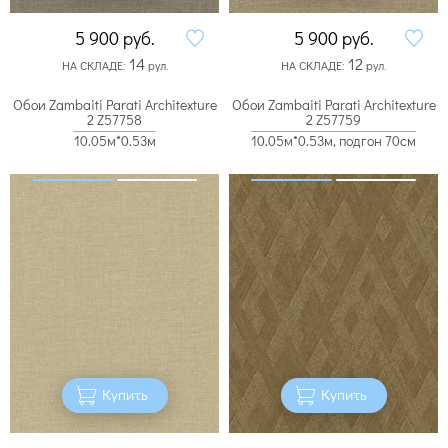
5 900
руб.
5 900
руб.
14
12
НА СКЛАДЕ:
рул.
НА СКЛАДЕ:
рул.
Обои Zambaiti Parati Architexture
Обои Zambaiti Parati Architexture
2 Z57758
2 Z57759
10.05м*0.53м
10.05м*0.53м, подгон 70см
Купить
Купить