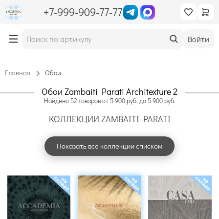
+7-999-909-77-77
Войти
Главная
Обои
Обои Zambaiti Parati Architexture 2
Найдено
52
товаров
от
5 900
руб. до
5 900
руб.
КОЛЛЕКЦИИ ZAMBAITI PARATI
Показать все коллекции списком