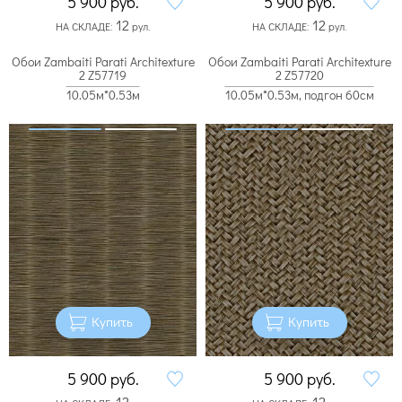
5 900
руб.
5 900
руб.
12
12
НА СКЛАДЕ:
рул.
НА СКЛАДЕ:
рул.
Обои Zambaiti Parati Architexture
Обои Zambaiti Parati Architexture
2 Z57719
2 Z57720
10.05м*0.53м
10.05м*0.53м, подгон 60см
Купить
Купить
5 900
руб.
5 900
руб.
12
12