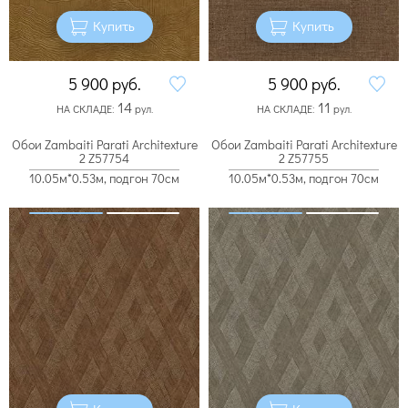
Купить
Купить
5 900
руб.
5 900
руб.
14
11
НА СКЛАДЕ:
рул.
НА СКЛАДЕ:
рул.
Обои Zambaiti Parati Architexture
Обои Zambaiti Parati Architexture
2 Z57754
2 Z57755
10.05м*0.53м, подгон 70см
10.05м*0.53м, подгон 70см