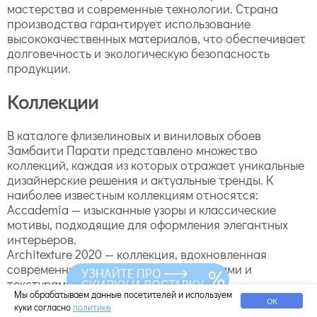
мастерства и современные технологии. Страна
производства гарантирует использование
высококачественных материалов, что обеспечивает
долговечность и экологическую безопасность
продукции.
Коллекции
В каталоге флизелиновых и виниловых обоев
Замбаити Парати представлено множество
коллекций, каждая из которых отражает уникальные
дизайнерские решения и актуальные тренды. К
наиболее известным коллекциям относятся:
Accademia — изысканные узоры и классические
мотивы, подходящие для оформления элегантных
интерьеров.
Architexture 2020 — коллекция, вдохновленная
современными архитектурными формами и
УЗНАЙТЕ ПРО
текстурами, идеально подходит для
СКИДКУ И ДОСТАВКУ
Мы обрабатываем данные посетителей и используем
минималистичных пространств.
ОК
куки согласно
политике
Coca Cola — яркие и стильные дизайны, которые