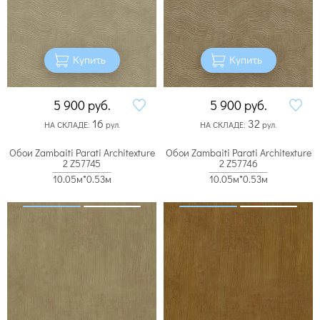
Купить
Купить
5 900
руб.
5 900
руб.
16
32
НА СКЛАДЕ:
рул.
НА СКЛАДЕ:
рул.
Обои Zambaiti Parati Architexture
Обои Zambaiti Parati Architexture
2 Z57745
2 Z57746
10.05м*0.53м
10.05м*0.53м