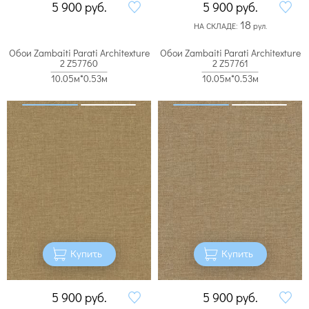
5 900
руб.
5 900
руб.
18
НА СКЛАДЕ:
рул.
Обои Zambaiti Parati Architexture
Обои Zambaiti Parati Architexture
2 Z57760
2 Z57761
10.05м*0.53м
10.05м*0.53м
Купить
Купить
5 900
руб.
5 900
руб.