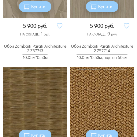
Купить
Купить
5 900
руб.
5 900
руб.
1
9
НА СКЛАДЕ:
рул.
НА СКЛАДЕ:
рул.
Обои Zambaiti Parati Architexture
Обои Zambaiti Parati Architexture
2 Z57713
2 Z57714
10.05м*0.53м
10.05м*0.53м, подгон 60см
Купить
Купить