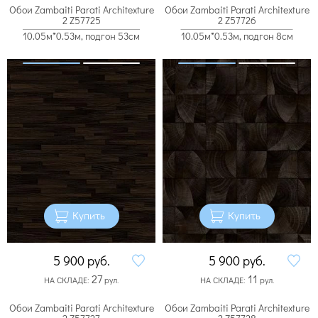
Обои Zambaiti Parati Architexture
Обои Zambaiti Parati Architexture
2 Z57725
2 Z57726
10.05м*0.53м, подгон 53см
10.05м*0.53м, подгон 8см
Купить
Купить
5 900
руб.
5 900
руб.
27
11
НА СКЛАДЕ:
рул.
НА СКЛАДЕ:
рул.
Обои Zambaiti Parati Architexture
Обои Zambaiti Parati Architexture