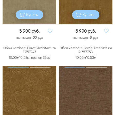
Купить
Купить
5 900
руб.
5 900
руб.
22
8
НА СКЛАДЕ:
рул.
НА СКЛАДЕ:
рул.
Обои Zambaiti Parati Architexture
Обои Zambaiti Parati Architexture
2 Z57747
2 Z57753
10.05м*0.53м, подгон 32см
10.05м*0.53м