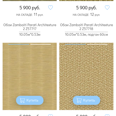
5 900
руб.
5 900
руб.
11
12
НА СКЛАДЕ:
рул.
НА СКЛАДЕ:
рул.
Обои Zambaiti Parati Architexture
Обои Zambaiti Parati Architexture
2 Z57717
2 Z57718
10.05м*0.53м
10.05м*0.53м, подгон 60см
Купить
Купить