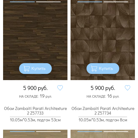
Купить
Купить
5 900
руб.
5 900
руб.
19
16
НА СКЛАДЕ:
рул.
НА СКЛАДЕ:
рул.
Обои Zambaiti Parati Architexture
Обои Zambaiti Parati Architexture
2 Z57733
2 Z57734
10.05м*0.53м, подгон 53см
10.05м*0.53м, подгон 8см