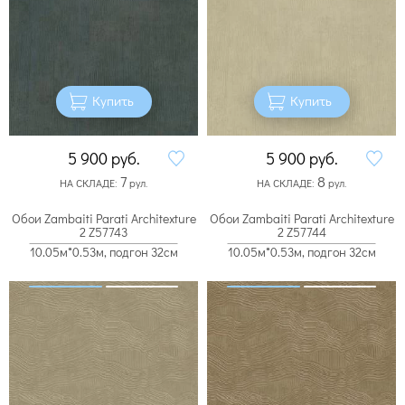
Купить
Купить
5 900
руб.
5 900
руб.
7
8
НА СКЛАДЕ:
рул.
НА СКЛАДЕ:
рул.
Обои Zambaiti Parati Architexture
Обои Zambaiti Parati Architexture
2 Z57743
2 Z57744
10.05м*0.53м, подгон 32см
10.05м*0.53м, подгон 32см