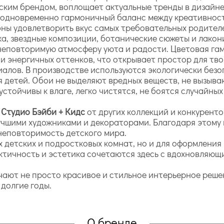
ским брендом, воплощает актуальные тренды в дизайне
 одновременно гармоничный баланс между креативнос
ны удовлетворить вкус самых требовательных родителе
ка, звездные композиции, ботанические сюжеты и лако
 неповторимую атмосферу уюта и радости. Цветовая га
 и энергичных оттенков, что открывает простор для т
алов. В производстве используются экологически безо
я детей. Обои не выделяют вредных веществ, не вызыва
тойчивы к влаге, легко чистятся, не боятся случайных
 Студио Бэйби + Кидс
от других коллекций и конкурент
учшими художниками и декораторами. Благодаря этому 
неповторимость детского мира.
 детских и подростковых комнат, но и для оформления 
актичность и эстетика сочетаются здесь с вдохновляющ
лучают не просто красивое и стильное интерьерное реше
долгие годы.
О бренде