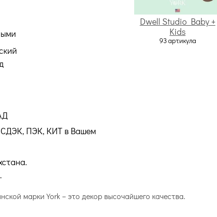
Dwell Studio Baby +
Kids
ными
93 артикула
ский
д
АД
СДЭК, ПЭК, КИТ в Вашем
хстана.
.
нской марки York – это декор высочайшего качества.