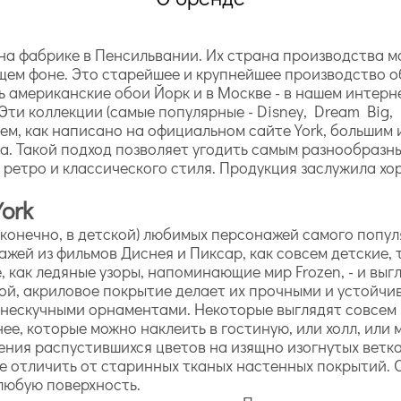
, на фабрике в Пенсильвании. Их страна производства
общем фоне. Это старейшее и крупнейшее производство 
ь американские обои Йорк и в Москве - в нашем интерн
ти коллекции (самые популярные - Disney, Dream Big, 
тем, как написано на официальном сайте York, больши
ка. Такой подход позволяет угодить самым разнообразн
ретро и классического стиля. Продукция заслужила хо
ork
, конечно, в детской) любимых персонажей самого попу
й из фильмов Диснея и Пиксар, как совсем детские, так
 как ледяные узоры, напоминающие мир Frozen, - и выгл
ой, акриловое покрытие делает их прочными и устойчи
 нескучными орнаментами. Некоторые выглядят совсем 
ее, которые можно наклеить в гостиную, или холл, или 
ния распустившихся цветов на изящно изогнутых ветка
е отличить от старинных тканых настенных покрытий. 
 любую поверхность.