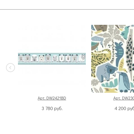
Арт. DW2421BD
Арт. DW23
3 780
руб.
4 200
руб