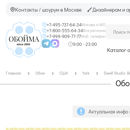
Контакты / шоурум в Москве
Дизайнерам и а
+7-495-737-64-34
Москва и МО
+7-800-555-64-34
Все регионы
+7-999-909-77-77
Моб. телефон
9:00 - 23:00
Каталог 
Главная
Обои
США
York
Dwell Studio B
Обо
Актуальная инфо 