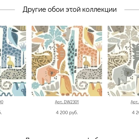
Другие обои этой коллекции
00
Арт. DW2301
Арт
.
4 200
руб.
4 