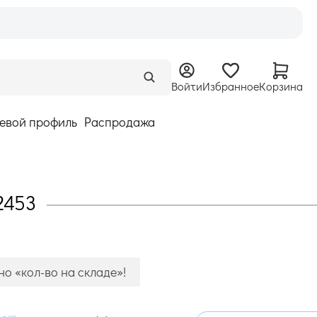
Войти
Избранное
Корзина
евой профиль
Распродажа
2453
о «кол-во на складе»!