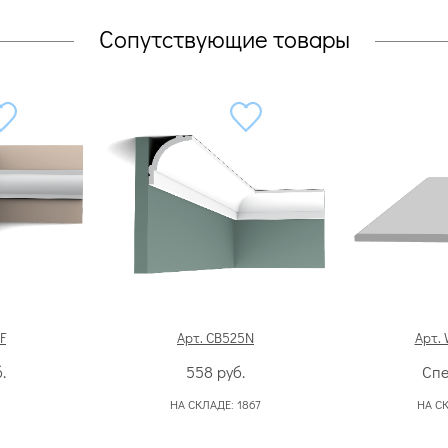
Сопутствующие товары
F
Арт. CB525N
Арт.
.
558
руб.
Спе
НА СКЛАДЕ:
1867
НА С