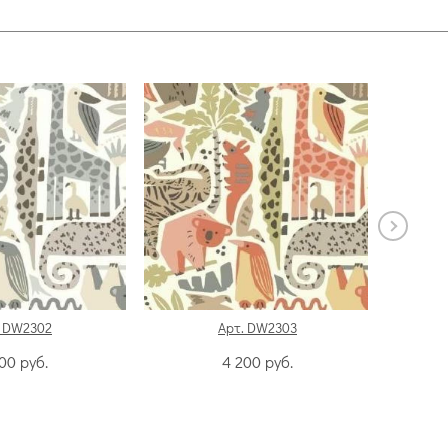
. DW2302
Арт. DW2303
200
руб.
4 200
руб.