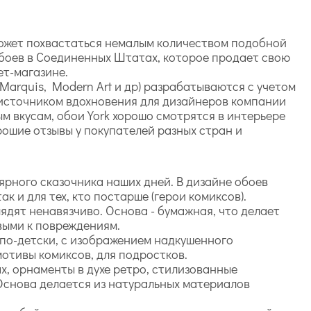
 может похвастаться немалым количеством подобной
обоев в Соединенных Штатах, которое продает свою
ет-магазине.
Marquis, Modern Art и др) разрабатываются с учетом
м источником вдохновения для дизайнеров компании
ым вкусам, обои York хорошо смотрятся в интерьере
рошие отзывы у покупателей разных стран и
лярного сказочника наших дней. В дизайне обоев
 и для тех, кто постарше (герои комиксов).
ядят ненавязчиво. Основа - бумажная, что делает
выми к повреждениям.
по-детски, с изображением надкушенного
мотивы комиксов, для подростков.
х, орнаменты в духе ретро, стилизованные
Основа делается из натуральных материалов