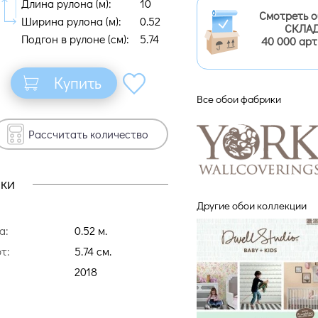
Длина рулона (м):
10
Смотреть 
Ширина рулона (м):
0.52
СКЛАД
Подгон в рулоне (cм):
5.74
40 000 арт
Купить
Все обои фабрики
Рассчитать количество
ики
Другие обои коллекции
а:
0.52 м.
т:
5.74 cм.
2018