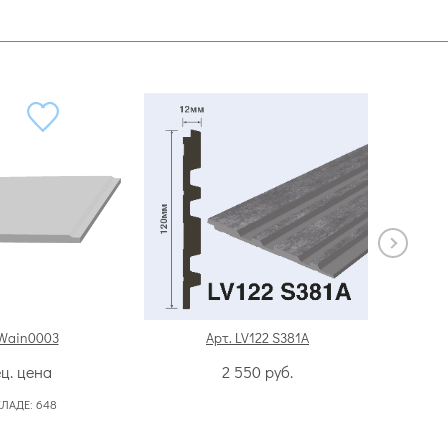
 Wain0003
Арт. LV122 S381A
ц. цена
2 550
руб.
КЛАДЕ:
648