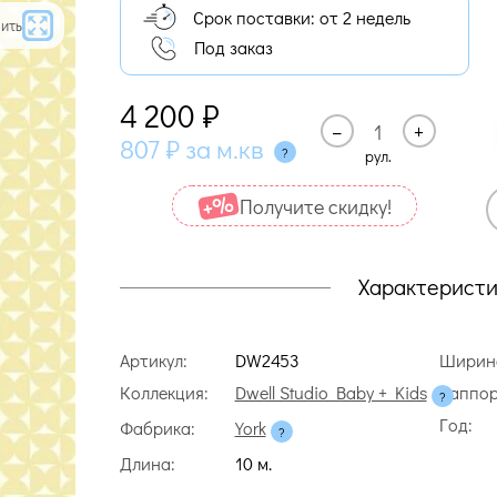
Срок поставки: от 2 недель
ить
Под заказ
4 200
₽
–
+
807
₽
за м.кв
рул.
Получите cкидку!
Характерист
Артикул:
DW2453
Ширин
Коллекция:
Dwell Studio Baby + Kids
Раппор
Год:
Фабрика:
York
Длина:
10 м.