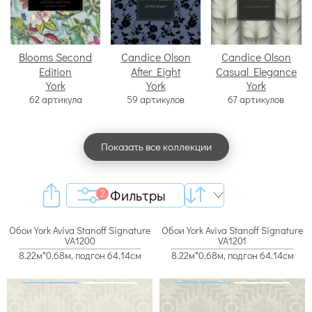
Blooms Second
Candice Olson
Candice Olson
Edition
After Eight
Casual Elegance
York
York
York
62 артикула
59 артикулов
67 артикулов
Показать все коллекции
Фильтры
2
Обои York Aviva Stanoff Signature
Обои York Aviva Stanoff Signature
VA1200
VA1201
8.22м*0.68м, подгон 64.14см
8.22м*0.68м, подгон 64.14см