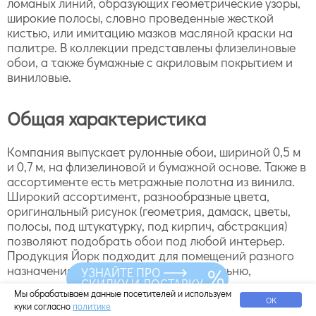
ломаных линий, образующих геометрические узоры,
широкие полосы, словно проведенные жесткой
кистью, или имитацию мазков масляной краски на
палитре. В коллекции представлены флизелиновые
обои, а также бумажные с акриловым покрытием и
виниловые.
Общая характеристика
Компания выпускает рулонные обои, шириной 0,5 м
и 0,7 м, на флизелиновой и бумажной основе. Также в
ассортименте есть метражные полотна из винила.
Широкий ассортимент, разнообразные цвета,
оригинальный рисунок (геометрия, дамаск, цветы,
полосы, под штукатурку, под кирпич, абстракция)
позволяют подобрать обои под любой интерьер.
Продукция Йорк подходит для помещений разного
назначения: в гостиную, кабинет, спальню,
УЗНАЙТЕ ПРО
СКИДКУ И ДОСТАВКУ
прихожую, детскую, кухню.
Мы обрабатываем данные посетителей и используем
ОК
куки согласно
политике