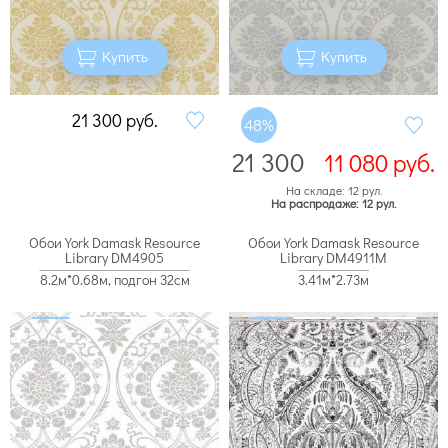
Купить
Купить
21 300
руб.
48%
21 300
11 080
руб.
На складе: 12 рул.
На распродаже: 12 рул.
Обои York Damask Resource
Обои York Damask Resource
Library DM4905
Library DM4911M
8.2м*0.68м, подгон 32см
3.41м*2.73м