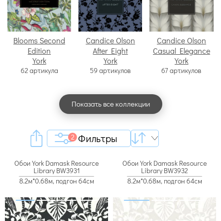
Blooms Second
Candice Olson
Candice Olson
Edition
After Eight
Casual Elegance
York
York
York
62 артикула
59 артикулов
67 артикулов
Показать все коллекции
Фильтры
2
Обои York Damask Resource
Обои York Damask Resource
Library BW3931
Library BW3932
8.2м*0.68м, подгон 64см
8.2м*0.68м, подгон 64см