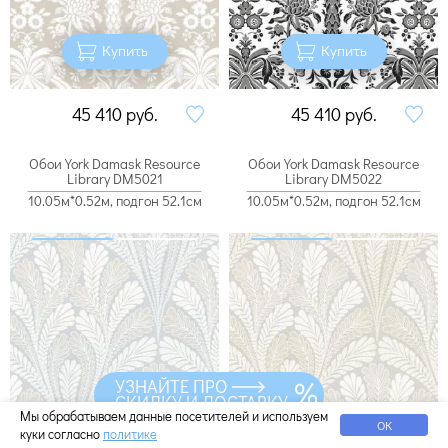
Купить
Купить
45 410
руб.
45 410
руб.
Обои York Damask Resource
Обои York Damask Resource
Library DM5021
Library DM5022
10.05м*0.52м, подгон 52.1см
10.05м*0.52м, подгон 52.1см
УЗНАЙТЕ ПРО
СКИДКУ И ДОСТАВКУ
Мы обрабатываем данные посетителей и используем
ОК
куки согласно
политике