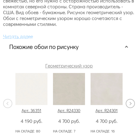
свежестью, но его нужно с осторожностью использовать в
комнатах северной стороны. Страна производитель -
США. Вид обоев - бумажные. Рисунок геометрический узор.
Обои с геометрическим узором хорошо сочетаются с
современными стилями.
Похожие обои по рисунку
Геометрический узор
Арт. 36351
Арт. R24330
Арт. R24301
А
4 190
руб.
4 700
руб.
4 700
руб.
3
НА СКЛАДЕ:
80
НА СКЛАДЕ:
7
НА СКЛАДЕ:
16
НА С