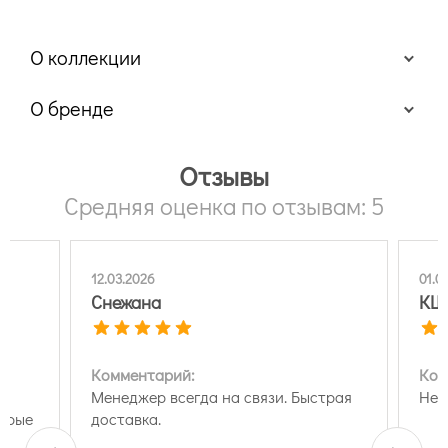
О коллекции
Коллекция обоев York Dwell Studio Baby + Kids
О бренде
Отзывы
Средняя оценка по отзывам: 5
12.03.2026
01.0
Dwell Studio Baby +
Снежана
КШ
Kids
Комментарий:
Ком
Менеджер всегда на связи. Быстрая
Нет
торые
доставка.
о