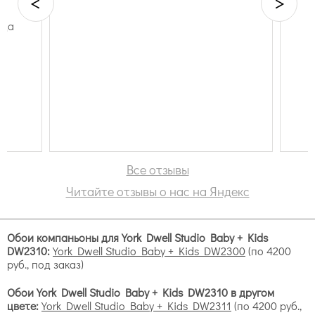
<
>
гда
Все отзывы
Disney Kids. Способ поселить в комнате (чаще всего,
Читайте отзывы о нас на Яндекс
конечно, в детской) любимых персонажей самого
популярного сказочника наших дней. В дизайне
обоев используются официальные сюжеты и образы
Обои компаньоны для York Dwell Studio Baby + Kids
персонажей из фильмов Диснея и Пиксар, как совсем
DW2310:
York Dwell Studio Baby + Kids DW2300
(по 4200
Йорк Двелл
детские, так и для тех, кто постарше (герои
руб., под заказ)
Студио Бэйби + Кидс
комиксов). Некоторые узоры лишь вдохновлены
Диснеем — такие, как ледяные узоры, напоминающие
Обои York Dwell Studio Baby + Kids DW2310 в другом
мир Frozen, - и выглядят ненавязчиво. Основа -
цвете:
York Dwell Studio Baby + Kids DW2311
(по 4200 руб.,