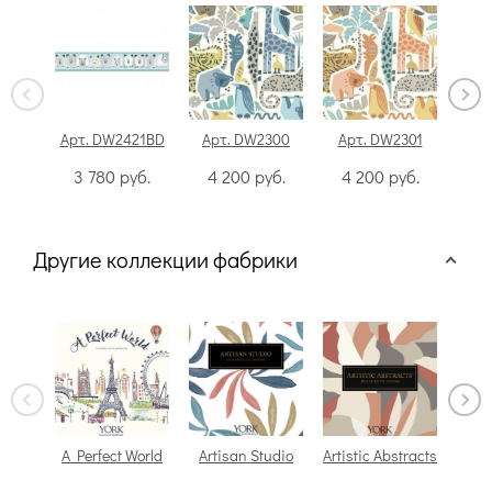
Арт. DW2421BD
Арт. DW2300
Арт. DW2301
Ар
3 780
руб.
4 200
руб.
4 200
руб.
4
Другие коллекции фабрики
A Perfect World
Artisan Studio
Artistic Abstracts
Avi
S