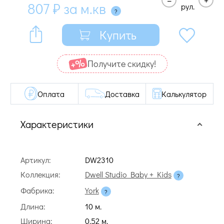
807
₽
за м.кв
рул.
Купить
Получите cкидку!
Оплата
Доставка
Калькулятор
Характеристики
Артикул:
DW2310
Коллекция:
Dwell Studio Baby + Kids
Фабрика:
York
Длина:
10 м.
Ширина:
0.52 м.