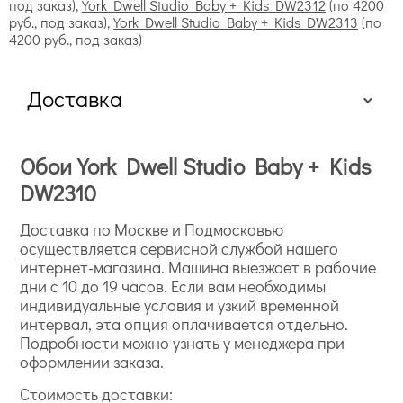
бумажная, что делает коллекцию гипоалергенной и
под заказ),
York Dwell Studio Baby + Kids DW2312
(по 4200
руб., под заказ),
York Dwell Studio Baby + Kids DW2313
(по
экологически безопасной, акриловое покрытие
4200 руб., под заказ)
делает их прочными и устойчивыми к повреждениям.
Dream Big — бумажные обои в сдержанной гамме и с
нескучными орнаментами. Некоторые выглядят
Доставка
совсем по-детски, с изображением надкушенного
мороженого, но в коллекции есть и образцы
посолиднее, которые можно наклеить в гостиную,
или холл, или мотивы комиксов, для подростков.
Обои York Dwell Studio Baby + Kids
Marquis. Коллекция предлагает изысканные
DW2310
изображения распустившихся цветов на изящно
изогнутых ветках, орнаменты в духе ретро,
Доставка по Москве и Подмосковью
стилизованные растительные мотивы. На фото
осуществляется сервисной службой нашего
некоторые образцы не отличить от старинных
интернет-магазина. Машина выезжает в рабочие
тканых настенных покрытий. Основа делается из
дни с 10 до 19 часов. Если вам необходимы
натуральных материалов (бумага), обои экологичны,
индивидуальные условия и узкий временной
хорошо наклеиваются на любую поверхность.
интервал, эта опция оплачивается отдельно.
Modern Art. Как и говорит название, коллекция
Подробности можно узнать у менеджера при
вдохновлена современным искусством. Принты
оформлении заказа.
представляют собой сплетение и пересечение
ломаных линий, образующих геометрические узоры,
Стоимость доставки:
широкие полосы, словно проведенные жесткой