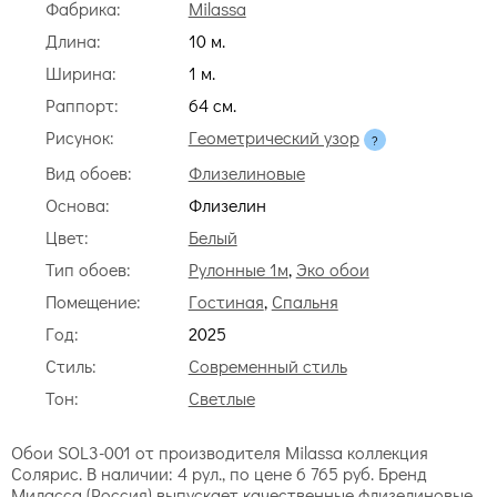
Фабрика:
Milassa
Длина:
10 м.
Ширина:
1 м.
Раппорт:
64 cм.
Рисунок:
Геометрический узор
Вид обоев:
Флизелиновые
Основа:
Флизелин
Цвет:
Белый
Тип обоев:
Рулонные 1м
,
Эко обои
Помещение:
Гостиная
,
Спальня
Год:
2025
Стиль:
Современный стиль
Тон:
Светлые
Обои SOL3-001 от производителя Milassa коллекция
Солярис. В наличии: 4 рул., по цене 6 765 руб. Бренд
Миласса (Россия) выпускает качественные флизелиновые