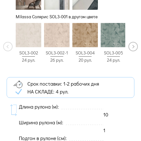
Milassa Солярис SOL3-001 в другом цвете
SOL3-005
SOL3
SOL3-002
SOL3-002-1
SOL3-004
24 рул.
30 
24 рул.
26 рул.
20 рул.
Срок поставки: 1-2 рабочих дня
НА СКЛАДЕ:
4 рул.
Длина рулона (м):
10
Ширина рулона (м):
1
Подгон в рулоне (cм):