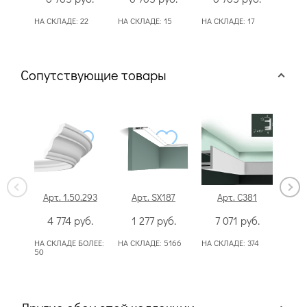
НА СКЛАДЕ:
22
НА СКЛАДЕ:
15
НА СКЛАДЕ:
17
НА С
Сопутствующие товары
Арт. 1.50.293
Арт. SX187
Арт. C381
Ар
4 774
руб.
1 277
руб.
7 071
руб.
6
НА СКЛАДЕ БОЛЕЕ:
НА СКЛАДЕ:
5166
НА СКЛАДЕ:
374
НА С
50