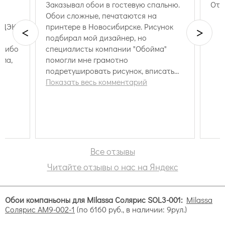
Заказывал обои в гостевую спальню.
Отл
Обои сложные, печатаются на
СДЭК,
принтере в Новосибирске. Рисунок
<
>
подбирал мой дизайнер, но
асибо
специалисты компании "Обойма"
ала,
помогли мне грамотно
подретушировать рисунок, вписать
его в нужный размер. Привезли
Показать весь комментарий
быстро, доставили во-время. Каждый
этап работы сопровождался
отдельным извещением на почту.
Отличная работа!
Все отзывы
Читайте отзывы о нас на Яндекс
Обои компаньоны для Milassa Солярис SOL3-001:
Milassa
Солярис AM9-002-1
(по 6160 руб., в наличии: 9рул.)