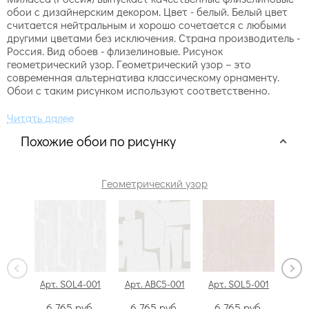
обои с дизайнерским декором. Цвет - белый. Белый цвет
считается нейтральным и хорошо сочетается с любыми
другими цветами без исключения. Страна производитель -
Россия. Вид обоев - флизелиновые. Рисунок
геометрический узор. Геометрический узор – это
современная альтернатива классическому орнаменту.
Обои с таким рисунком используют соответственно.
Похожие обои по рисунку
Геометрический узор
Арт. SOL4-001
Арт. ABC5-001
Арт. SOL5-001
А
6 765
руб.
6 765
руб.
6 765
руб.
6