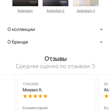
Ambiplain
Ambiplain 2
Ambiplain 3
Am
О коллекции
О бренде
Отзывы
Средняя оценка по отзывам: 5
17.04.2026
28.0
Михаил А.
Ale
Комментарий:
Ком