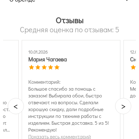
Отзывы
Средняя оценка по отзывам: 5
10.01.2026
12.0
Мария Чагаева
Сн
Комментарий:
Ком
я
Большое спасибо за помощь с
Мен
заказом! Выбирала обои, быстро
дос
 по
отвечают на вопросы. Сделали
<
>
ность
хорошую скидку, дали подробные
вую
инструкции по технике работы с
вет
изделием. Быстрая доставка. 5 из 5!
 была
Рекомендую!
Показать весь комментарий