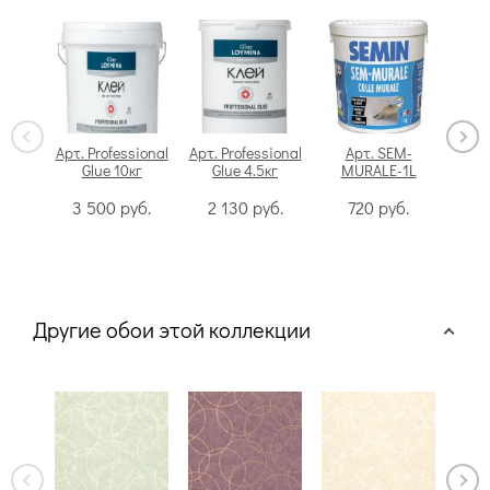
Арт. Professional
Арт. Professional
Арт. SEM-
Glue 10кг
Glue 4.5кг
MURALE-1L
Swi
3 500
руб.
2 130
руб.
720
руб.
Другие обои этой коллекции