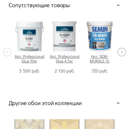
Сопутствующие товары
Арт. Professional
Арт. Professional
Арт. SEM-
Glue 10кг
Glue 4.5кг
MURALE-1L
Swi
3 500
руб.
2 130
руб.
720
руб.
Другие обои этой коллекции