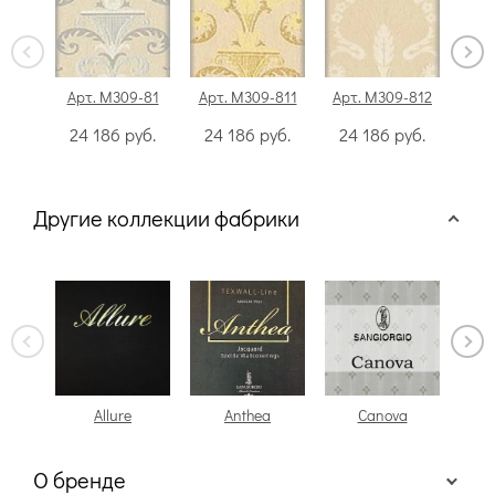
Арт. M309-81
Арт. M309-811
Арт. M309-812
Арт
24 186
руб.
24 186
руб.
24 186
руб.
24
Другие коллекции фабрики
Allure
Anthea
Canova
О бренде