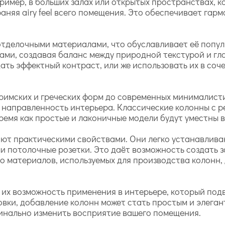
ример, в больших залах или открытых пространствах, 
няя airy feel всего помещения. Это обеспечивает гар
тделочными материалами, что обуславливает её попул
ами, создавая баланс между природной текстурой и гл
ать эффектный контраст, или же использовать их в со
 римских и греческих форм до современных минималисти
 направленность интерьера. Классические колонны с 
ремя как простые и лаконичные модели будут уместны в 
ают практическими свойствами. Они легко устанавлива
и потолочные розетки. Это даёт возможность создать з
то материалов, используемых для производства колонн,
их возможность применения в интерьере, который подв
вки, добавление колонн может стать простым и элега
динально изменить восприятие вашего помещения.