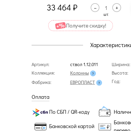
33 464
₽
–
+
шт
Получите cкидку!
Характеристик
Артикул:
ствол 1.12.011
Ширина:
Коллекция:
Колонны
Высота:
Год:
Фабрика:
ЕВРОПЛАСТ
Оплата
По СБП / QR-коду
Налич
Банков
Банковской картой
перево