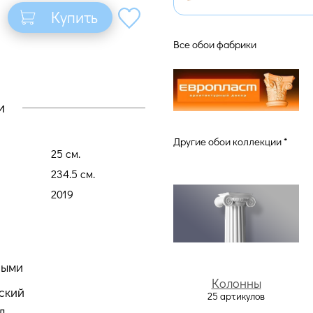
Купить
Все обои фабрики
и
Другие обои коллекции *
25 cм.
234.5 cм.
2019
ными
Колонны
ский
25 артикулов
д