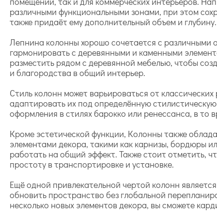
помещений, так и для коммерческих интерьеров. Нап
различными функциональными зонами, при этом сохра
также придаёт ему дополнительный объем и глубину.
Лепнина колонны хорошо сочетается с различными о
гармонировать с деревянными и каменными элемент
разместить рядом с деревянной мебелью, чтобы созд
и благородства в общий интерьер.
Стиль колонн может варьироваться от классических
адаптировать их под определённую стилистическую
оформления в стилях барокко или ренессанса, в то в
Кроме эстетической функции, Колонны также облад
элементами декора, такими как карнизы, бордюры ил
работать на общий эффект. Также стоит отметить, ч
простоту в транспортировке и установке.
Ещё одной привлекательной чертой колонн является 
обновить пространство без глобальной перепланиро
несколько новых элементов декора, вы сможете кар