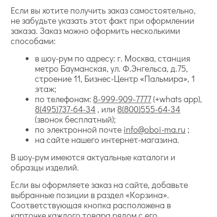
Если вы хотите получить заказ самостоятельно,
не забудьте указать этот факт при оформлении
заказа. Заказ можно оформить несколькими
способами:
в шоу-рум по адресу: г. Москва, станция
метро Бауманская, ул. Ф.Энгельса, д.75,
строение 11, Бизнес-Центр «Пальмира», 1
этаж;
по телефонам:
8-999-909-7777
(+whats app),
8(495)737-64-34
, или
8(800)555-64-34
(звонок бесплатный);
по электронной почте
info@oboi-ma.ru
;
на сайте нашего интернет-магазина.
В шоу-рум имеются актуальные каталоги и
образцы изделий.
Если вы оформляете заказ на сайте, добавьте
выбранные позиции в раздел «Корзина».
Соответствующая кнопка расположена в
карточке каждого товара рядом с его