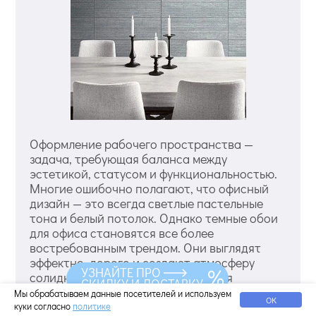
Оформление рабочего пространства —
задача, требующая баланса между
эстетикой, статусом и функциональностью.
Многие ошибочно полагают, что офисный
дизайн — это всегда светлые пастельные
тона и белый потолок. Однако темные обои
для офиса становятся все более
востребованным трендом. Они выглядят
эффектно, дорого и создают атмосферу
УЗНАЙТЕ ПРО
солидности, которая так важна для
СКИДКУ И ДОСТАВКУ
переговоров и работы руководящего
Мы обрабатываем данные посетителей и используем
ОК
состава. Смотреть еще более 500 вариантов
куки согласно
политике