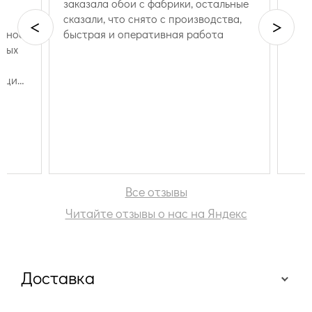
ь
заказала обои с фабрики, остальные
сказали, что снято с производства,
<
>
вное,
быстрая и оперативная работа
зных
о
ация:
вас
рма
тому
,
ммы,
00
Все отзывы
, на
Читайте отзывы о нас на Яндекс
 Обои
ю,
Доставка