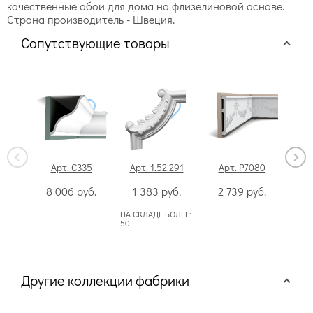
качественные обои для дома на флизелиновой основе.
Страна производитель - Швеция.
Сопутствующие товары
Арт. C335
Арт. 1.52.291
Арт. P7080
Ар
8 006
руб.
1 383
руб.
2 739
руб.
6
НА СКЛАДЕ БОЛЕЕ:
НА С
50
Другие коллекции фабрики