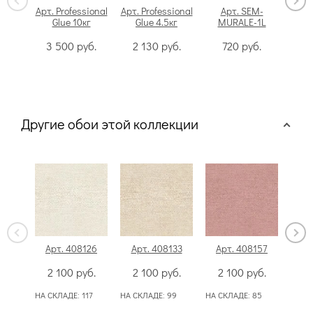
Арт. Professional
Арт. Professional
Арт. SEM-
Glue 10кг
Glue 4.5кг
MURALE-1L
Swi
3 500
руб.
2 130
руб.
720
руб.
Другие обои этой коллекции
Арт. 408126
Арт. 408133
Арт. 408157
Ар
2 100
руб.
2 100
руб.
2 100
руб.
2
НА СКЛАДЕ:
117
НА СКЛАДЕ:
99
НА СКЛАДЕ:
85
НА СК
159