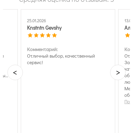
25.01.2026
13.0
Knstntn Gevshy
Але
Комментарий:
Ком
же
Отличный выбор, качественный
Отл
сервис!
Зак
кат
<
>
ы...
обг
люб
Мен
обо
оче
Пок
Спа