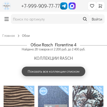
+7-999-909-77-77
Войти
Главная
Обои
Обои Rasch Florentine 4
Найдено
28
товаров
от
2 200
руб. до
2 400
руб.
КОЛЛЕКЦИИ RASCH
Показать все коллекции списком