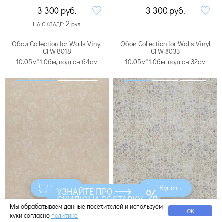
3 300
руб.
3 300
руб.
2
НА СКЛАДЕ:
рул.
Обои Collection for Walls Vinyl
Обои Collection for Walls Vinyl
CFW 8018
CFW 8033
10.05м*1.06м, подгон 64см
10.05м*1.06м, подгон 32см
Купить
Купить
УЗНАЙТЕ ПРО
СКИДКУ И ДОСТАВКУ
Мы обрабатываем данные посетителей и используем
ОК
куки согласно
политике
2 500
руб.
2 500
руб.