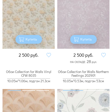
Купить
Купить
2 500
руб.
2 500
руб.
28
НА СКЛАДЕ:
рул.
Обои Collection for Walls Vinyl
Обои Collection for Walls Northern
CFW 8035
Feelings 202901
10.05м*1.06м, подгон 21.3см
10.05м*0.53м, подгон 53см