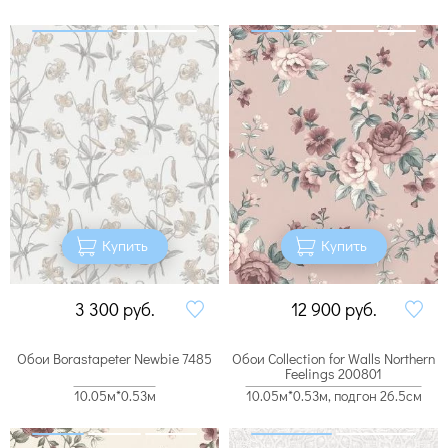
Купить
Купить
3 300
руб.
12 900
руб.
Обои Borastapeter Newbie 7485
Обои Collection for Walls Northern
Feelings 200801
10.05м*0.53м
10.05м*0.53м, подгон 26.5см