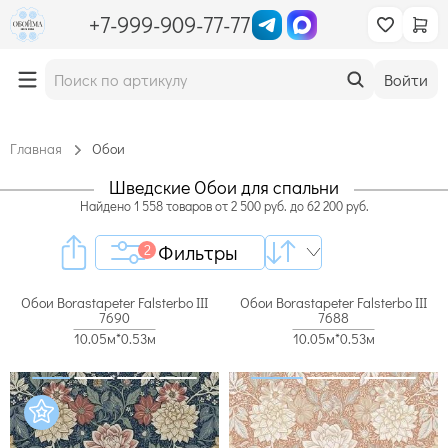
+7-999-909-77-77
Войти
Главная
Обои
Шведские Обои для спальни
Найдено
1 558
товаров
от
2 500
руб. до
62 200
руб.
Фильтры
2
Обои Borastapeter Falsterbo III
Обои Borastapeter Falsterbo III
7690
7688
10.05м*0.53м
10.05м*0.53м