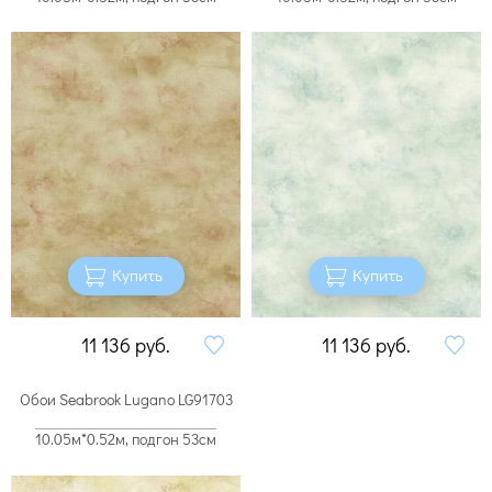
Купить
Купить
11 136
руб.
11 136
руб.
Обои Seabrook Lugano LG91703
10.05м*0.52м, подгон 53см