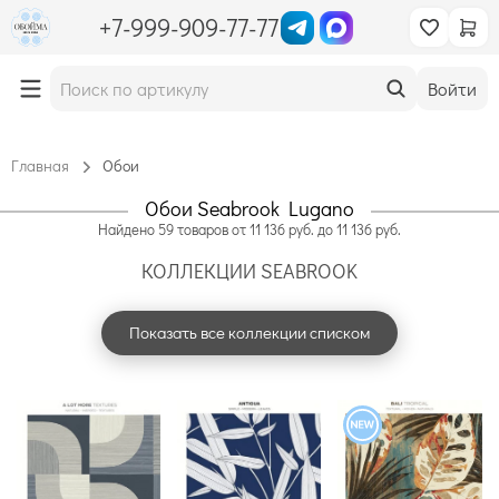
+7-999-909-77-77
Войти
Главная
Обои
Обои Seabrook Lugano
Найдено
59
товаров
от
11 136
руб. до
11 136
руб.
КОЛЛЕКЦИИ SEABROOK
Показать все коллекции списком