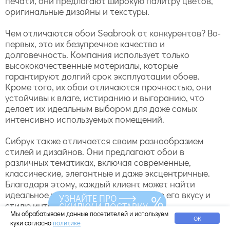
печати, они предлагают широкую палитру цветов,
оригинальные дизайны и текстуры.
Чем отличаются обои Seabrook от конкурентов? Во-
первых, это их безупречное качество и
долговечность. Компания использует только
высококачественные материалы, которые
гарантируют долгий срок эксплуатации обоев.
Кроме того, их обои отличаются прочностью, они
устойчивы к влаге, истиранию и выгоранию, что
делает их идеальным выбором для даже самых
интенсивно используемых помещений.
Сибрук также отличается своим разнообразием
стилей и дизайнов. Они предлагают обои в
различных тематиках, включая современные,
классические, элегантные и даже эксцентричные.
Благодаря этому, каждый клиент может найти
идеальное решение, соответствующее его вкусу и
УЗНАЙТЕ ПРО
стилю интерьера.
СКИДКУ И ДОСТАВКУ
Мы обрабатываем данные посетителей и используем
ОК
куки согласно
политике
Обои подходят для разных типов помещений. Будь