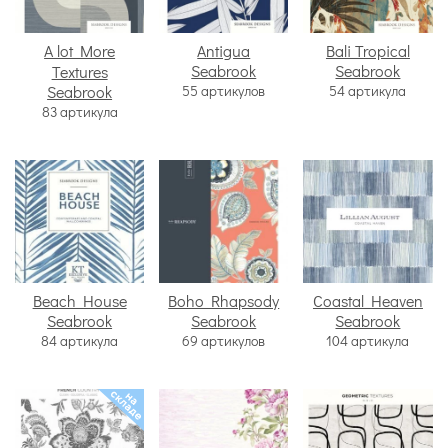
A lot More
Antigua
Bali Tropical
Seabrook
Seabrook
Textures
Seabrook
55 артикулов
54 артикула
83 артикула
Beach House
Boho Rhapsody
Coastal Heaven
Seabrook
Seabrook
Seabrook
84 артикула
69 артикулов
104 артикула