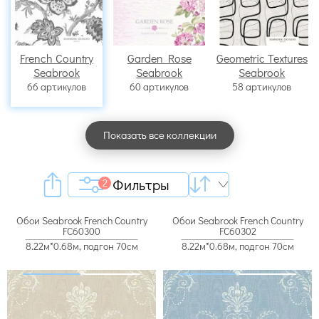
French Country
Garden Rose
Geometric Textures
Seabrook
Seabrook
Seabrook
66 артикулов
60 артикулов
58 артикулов
Показать все коллекции
Фильтры
2
Обои Seabrook French Country
Обои Seabrook French Country
FC60300
FC60302
8.22м*0.68м, подгон 70см
8.22м*0.68м, подгон 70см