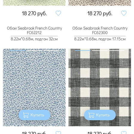
18 270
руб.
18 270
руб.
Обои Seabrook French Country
Обои Seabrook French Country
FC62212
FC62300
8.22м*0.68м, подгон 32см
8.22м*0.68м, подгон 17.15см
Купить
Купить
18 270
руб.
18 270
руб.