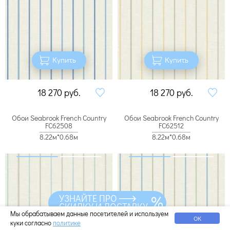
Купить
Купить
18 270
руб.
18 270
руб.
Обои Seabrook French Country
Обои Seabrook French Country
FC62508
FC62512
8.22м*0.68м
8.22м*0.68м
УЗНАЙТЕ ПРО
СКИДКУ И ДОСТАВКУ
Мы обрабатываем данные посетителей и используем
ОК
куки согласно
политике