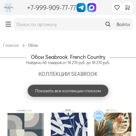
+7-999-909-77-77
Войти
Главная
Обои
Обои Seabrook French Country
Найдено
66
товаров
от
18 270
руб. до
18 270
руб.
КОЛЛЕКЦИИ SEABROOK
Показать все коллекции списком