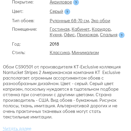
Покрытие:
Акриловое
Цвет:
Серый
Тип обоев:
Рулонные 68-70 см
,
Эко обои
Помещение:
Гостиная
,
Кабинет
,
Коридор
,
Кухня
,
Офис
,
Прихожая
,
Спальня
Год:
2018
Стиль:
Классика
,
Минимализм
Обои CS90501 от производителя KT-Exclusive коллекция
Nantucket Stripes 2 Американская компания KT Exclusive
располагает огромным ассортиментом обоев с
разнообразным дизайном. Цвет - серый. Серый цвет
капризен, поскольку нуждается в тщательном подборе
оттенка при сочетании с другими цветами. Страна
производитель - США. Вид обоев - бумажные. Рисунок
полосы, ткань, имитация. Альтернативой дорогих и не
очень практичных тканевых обоев могут стать
текстильные имитации.