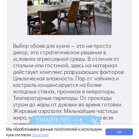
Выбор обоев для кухни — это не просто
декор, это стратегическое решение в
условиях агрессивной среды. В отличие от
спальни или гостиной, здесь на материал
действует комплекс разрушающих факторов:
Циклическая влажность: Пар от чайника и
кастрюль конденсируется на более
холодных стенах, проникая в микропоры.
Температурные перепады: От прохлады
утром до жары от духовки во время готовки.
Жировые аэрозоли: Мельчайшие частицы
жира, невидимые глазу, оседают на всех
УЗНАЙТЕ ПРО
поверхностях, впитывая запахи и
СКИДКУ И ДОСТАВКУ
Мы обрабатываем данные посетителей и используем
притягивая пыль. Механические
ОК
куки согласно
политике
воздействия: Удары дверцами, спинами