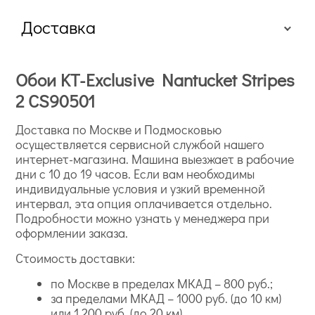
Доставка
Обои KT-Exclusive Nantucket Stripes
2 CS90501
Флизелиновые варианты
Доставка по Москве и Подмосковью
осуществляется сервисной службой нашего
интернет-магазина. Машина выезжает в рабочие
дни с 10 до 19 часов. Если вам необходимы
индивидуальные условия и узкий временной
интервал, эта опция оплачивается отдельно.
Подробности можно узнать у менеджера при
оформлении заказа.
Стоимость доставки:
Classique и Monte Carlo – предназначенные для
спален;
по Москве в пределах МКАД – 800 руб.;
Tales for Kids с нежным фоном и рисунками – для
за пределами МКАД – 1000 руб. (до 10 км)
детских;
или 1 200 руб. (до 20 км).