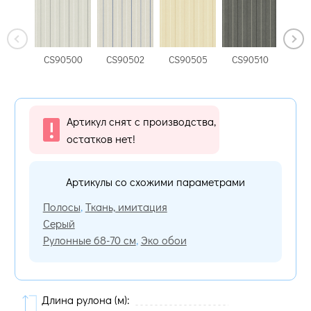
CS90500
CS90502
CS90505
CS90510
CS9
Артикул снят с производства,
остатков нет!
Артикулы со схожими параметрами
Полосы
,
Ткань, имитация
Серый
Рулонные 68-70 см
,
Эко обои
Длина рулона (м):