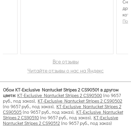
Сна
виниловые (также идеальны для панно и фотообоев),
дру
обладающие долговечностью и которым не страшна
кот
сырость хороши в ванной комнате, прихожей;
кле
Пок
бумажные – предназначаются для спален, детских,
гостиных;
текстильные и флизелиновые – подойдут для
взрослых спален и гостиных;
натуральные или растительные, чья основа –
неотбеленная бумага, растительное полотно или
Все отзывы
флизелин (пригодны для любых жилых помещений);
флоковые, обязательно плотные, но гибкие
Читайте отзывы о нас на Яндекс
трехслойные, напоминают велюр, эффектны в
спальне, кабинете.
Коллекции бумажных покрытий
Обои KT-Exclusive Nantucket Stripes 2 CS90501 в другом
цвете:
KT-Exclusive Nantucket Stripes 2 CS90500
(по 9657
руб., под заказ),
KT-Exclusive Nantucket Stripes 2 CS90502
(по 9657 руб., под заказ),
KT-Exclusive Nantucket Stripes 2
CS90505
(по 9657 руб., под заказ),
KT-Exclusive Nantucket
Stripes 2 CS90510
(по 9657 руб., под заказ),
KT-Exclusive
Nantucket Stripes 2 CS90512
(по 9657 руб., под заказ)