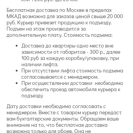
Discovery с рисунками животных и растений –
универсальны для детей и взрослых;
Бесплатная доставка по Москве в пределах
Mulberry Place с покрытиями для легкой уборки –
МКАД возможна для заказов ценой свыше 20 000
хороши для гостиных и кабинетов.
руб. Курьер привезет продукцию к подъезду.
Виниловые полотна
Подъем на этаж производится за
дополнительную плату. Стоимость подъема:
Доставка до квартиры одно место вне
зависимости от габаритов - 300 р., далее
100 руб за каждую коробку/упаковку, при
наличии лифта.
При отсутствии лифта стоимость подъема
согласовывается с менеджером.
При осуществлении доставки необходимо
Vintage style
Textures
Texture Gallery
обеспечить проезд автомобиля курьера к
Maui Maui
Fusion
French
подъезду
Impressionist
Essence
Дату доставки необходимо согласовать с
менеджером. Вместе с товаром курьер передаст
вам бухгалтерские документы. Обращаем ваше
внимание на то, что бесплатная доставка
возможна только для обоев. Она не