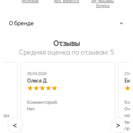
Animalier
ARS Botanica
Art Nouveau
Ar
Origins
О бренде
Отзывы
Средняя оценка по отзывам: 5
28.04.2026
23.0
Олеся Д.
Ека
Комментарий:
Ком
Нет
Оче
Материалы коллекций
сегда
нач
выше. Не очень уд
<
>
при