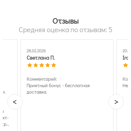
Отзывы
Средняя оценка по отзывам: 5
28.02.2026
20.0
Светлана П.
Ira 
Комментарий:
Ком
Приятный бонус - бесплатная
Нет
ми.
доставка.
!
<
>
из
стро
али