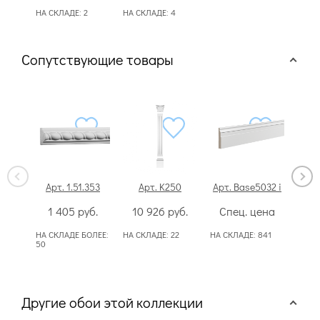
НА СКЛАДЕ:
2
НА СКЛАДЕ:
4
НА С
Сопутствующие товары
Арт. 1.51.353
Арт. K250
Арт. Base5032 i
Арт
1 405
руб.
10 926
руб.
Спец. цена
2
НА СКЛАДЕ БОЛЕЕ:
НА СКЛАДЕ:
22
НА СКЛАДЕ:
841
НА СК
50
50
Другие обои этой коллекции