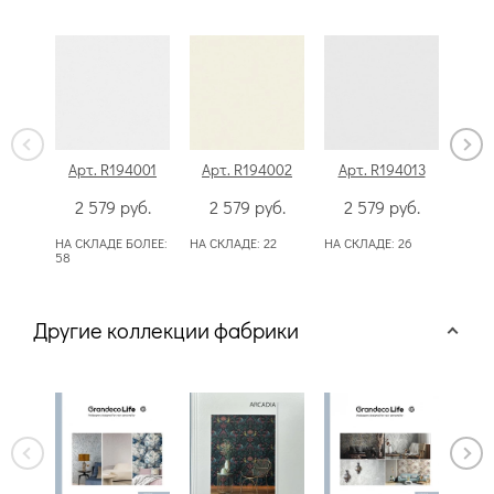
Арт. R194001
Арт. R194002
Арт. R194013
Арт
2 579
руб.
2 579
руб.
2 579
руб.
2
НА СКЛАДЕ БОЛЕЕ:
НА СКЛАДЕ:
22
НА СКЛАДЕ:
26
НА С
58
Другие коллекции фабрики