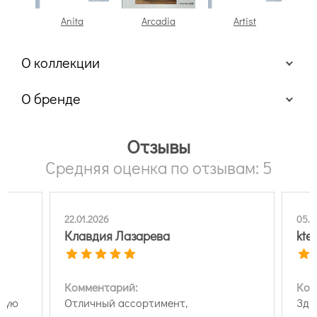
Anita
Arcadia
Artist
At
О коллекции
О бренде
Отзывы
Средняя оценка по отзывам: 5
22.01.2026
05.0
Клавдия Лазарева
kte
Комментарий:
Ком
ндую
Отличный ассортимент,
Здр