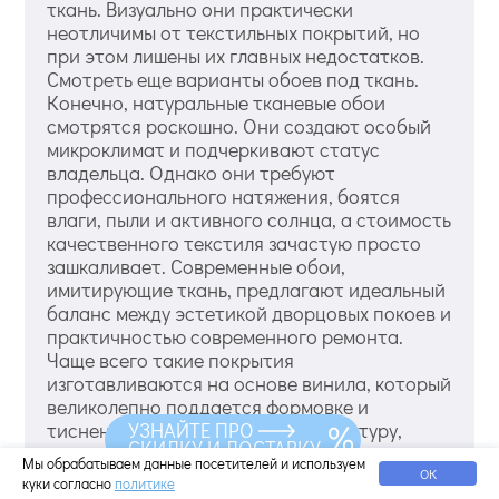
ткань. Визуально они практически
неотличимы от текстильных покрытий, но
при этом лишены их главных недостатков.
Смотреть еще варианты обоев под ткань.
Конечно, натуральные тканевые обои
смотрятся роскошно. Они создают особый
микроклимат и подчеркивают статус
владельца. Однако они требуют
профессионального натяжения, боятся
влаги, пыли и активного солнца, а стоимость
качественного текстиля зачастую просто
зашкаливает. Современные обои,
имитирующие ткань, предлагают идеальный
баланс между эстетикой дворцовых покоев и
практичностью современного ремонта.
Чаще всего такие покрытия
изготавливаются на основе винила, который
великолепно поддается формовке и
УЗНАЙТЕ ПРО
тиснению, позволяя создавать фактуру,
СКИДКУ И ДОСТАВКУ
копирующую льняное полотно, шелк или
Мы обрабатываем данные посетителей и используем
даже гобелен. Благодаря современным
ОК
куки согласно
политике