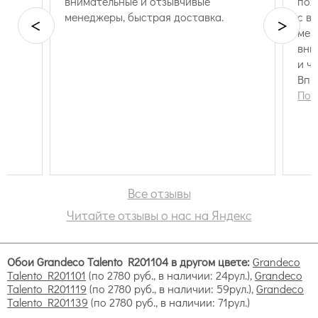
внимательные и отзывчивые
пол
менеджеры, быстрая доставка.
с в
<
>
мен
вни
Talento by Grandeco
и ч
Впр
маг
Пок
доб
отл
Коллекция Таленто
Все отзывы
Читайте отзывы о нас на Яндекс
Обои Grandeco Talento R201104 в другом цвете:
Grandeco
Talento R201101
(по 2780 руб., в наличии: 24рул.),
Grandeco
Talento R201119
(по 2780 руб., в наличии: 59рул.),
Grandeco
Talento R201139
(по 2780 руб., в наличии: 71рул.)