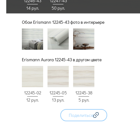
12246-43
12247-43
14 рул.
50 рул.
Обои Erismann 12245-43 фото в интерьере
Erismann Aurora 12245-43 в другом цвете
12245-02
12245-05
12245-38
12 рул.
13 рул.
5 рул.
Поделиться