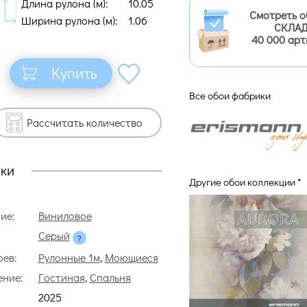
Длина рулона (м):
10.05
Смотреть о
Ширина рулона (м):
1.06
СКЛАД
40 000 арт
Купить
Все обои фабрики
Рассчитать количество
ки
Другие обои коллекции *
ие:
Виниловое
Серый
оев:
Рулонные 1м
,
Моющиеся
ние:
Гостиная
,
Спальня
2025