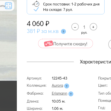
Срок поставки: 1-2 рабочих дня
ить
На складе:
7 рул.
4 060
₽
–
+
381
₽
за м.кв
рул.
Получите cкидку!
Характеристи
Артикул:
12245-43
Покрыт
Коллекция:
Aurora
Цвет:
Фабрика:
Erismann
Тип об
Помеще
Длина:
10.05 м.
Год:
Ширина:
1.06 м.