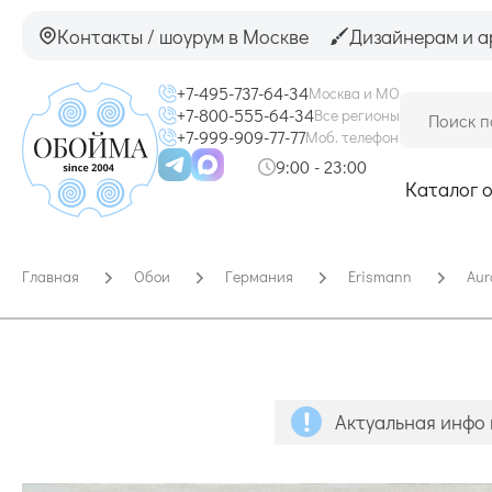
Контакты / шоурум в Москве
Дизайнерам и а
+7-495-737-64-34
Москва и МО
+7-800-555-64-34
Все регионы
+7-999-909-77-77
Моб. телефон
9:00 - 23:00
Каталог 
Главная
Обои
Германия
Erismann
Aur
Актуальная инфо 