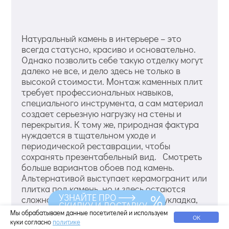
Натуральный камень в интерьере – это
всегда статусно, красиво и основательно.
Однако позволить себе такую отделку могут
далеко не все, и дело здесь не только в
высокой стоимости. Монтаж каменных плит
требует профессиональных навыков,
специального инструмента, а сам материал
создает серьезную нагрузку на стены и
перекрытия. К тому же, природная фактура
нуждается в тщательном уходе и
периодической реставрации, чтобы
сохранять презентабельный вид. Смотреть
больше вариантов обоев под камень.
Альтернативой выступает керамогранит или
плитка под камень, но и здесь остаются
УЗНАЙТЕ ПРО
сложности: пыльная и трудоемкая укладка,
СКИДКУ И ДОСТАВКУ
необходимость идеально ровного основания
Мы обрабатываем данные посетителей и используем
ОК
и высокая цена качественного материала.
куки согласно
политике