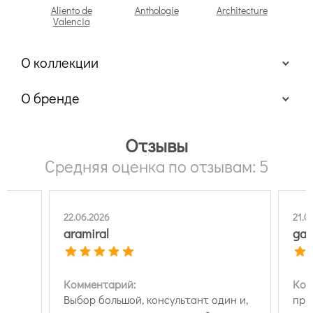
Aliento de
Anthologie
Architecture
Arch
Valencia
О коллекции
О бренде
Отзывы
Средняя оценка по отзывам: 5
21.06.2026
06.0
galina g.
Сер
Комментарий:
Ком
н и,
приятные люди
Зак