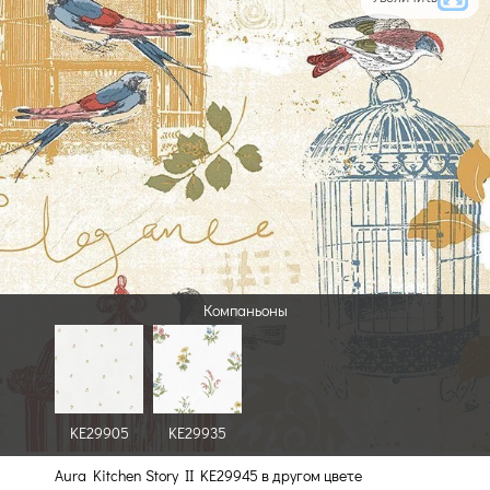
Компаньоны
KE29905
KE29935
Aura Kitchen Story II KE29945 в другом цвете