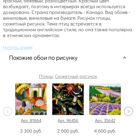
красный, бежевый, разноцветный. Красный цвет
возбуждает, поэтому в интерьерах всегда используется
дозировано. Страна производитель - Канада. Вид обоев -
виниловые, виниловые на бумаге. Рисунок птицы,
сюжетный рисунок. Тема птиц встречается в
традиционном английском стиле, но она также популярна
в этнических орнаментах.
Похожие обои по рисунку
Птицы
,
Сюжетный рисунок
Арт. 81664
Арт. 96456
Арт. 35642
Арт
3 300
руб.
2 600
руб.
4 600
руб.
4