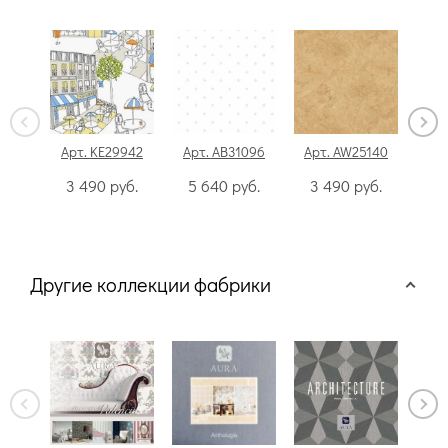
Арт. KE29942
Арт. AB31096
Арт. AW25140
Арт
3 490
руб.
5 640
руб.
3 490
руб.
1
Другие коллекции фабрики