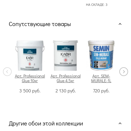
НА СКЛАДЕ:
3
НА С
Сопутствующие товары
Арт. Professional
Арт. Professional
Арт. SEM-
Glue 10кг
Glue 4.5кг
MURALE-1L
Swi
3 500
руб.
2 130
руб.
720
руб.
Другие обои этой коллекции