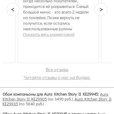
пол
мый
<
>
ели
Все отзывы
Читайте отзывы о нас на Яндекс
Обои компаньоны для Aura Kitchen Story II KE29945:
Aura
Kitchen Story II KE29905
(по 3490 руб.),
Aura Kitchen Story II
KE29935
(по 5640 руб.)
Обои Aura Kitchen Story II KE29945 в другом цвете:
Aura