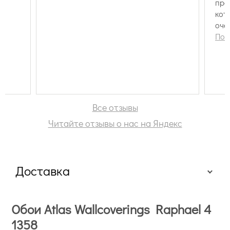
пре
кот
оче
быс
Пок
отл
выг
Спа
ещё
Все отзывы
Читайте отзывы о нас на Яндекс
Доставка
Обои Atlas Wallcoverings Raphael 4
1358