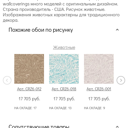
wallcoverings много моделей с оригинальным дизайном.
Страна производитель - США. Рисунок животные.
Изображения животных характерны для традиционного
декора.
Похожие обои по рисунку
Животные
Арт. CRZ6-012
Арт. CRZ6-018
Арт. CRZ6-001
Арт
17 705
руб.
17 705
руб.
17 705
руб.
17
НА СКЛАДЕ:
17
НА СКЛАДЕ:
13
НА СКЛАДЕ:
9
НА С
Сопутствующие товары