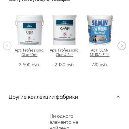
Арт. Professional
Арт. Professional
Арт. SEM-
Glue 10кг
Glue 4.5кг
MURALE-1L
Swi
3 500
руб.
2 130
руб.
720
руб.
Другие коллекции фабрики
Ни одного
элемента не
найдено