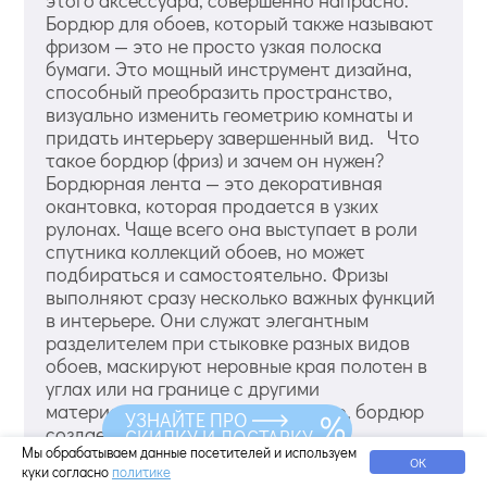
Бордюр для обоев, который также называют
фризом — это не просто узкая полоска
бумаги. Это мощный инструмент дизайна,
способный преобразить пространство,
визуально изменить геометрию комнаты и
придать интерьеру завершенный вид. Что
такое бордюр (фриз) и зачем он нужен?
Бордюрная лента — это декоративная
окантовка, которая продается в узких
рулонах. Чаще всего она выступает в роли
спутника коллекций обоев, но может
подбираться и самостоятельно. Фризы
выполняют сразу несколько важных функций
в интерьере. Они служат элегантным
разделителем при стыковке разных видов
обоев, маскируют неровные края полотен в
углах или на границе с другими
материалами отделки. Кроме того, бордюр
УЗНАЙТЕ ПРО
создает плавный пере...
СКИДКУ И ДОСТАВКУ
Мы обрабатываем данные посетителей и используем
ОК
Читать дальше
куки согласно
политике