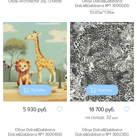
Обои Architector Joy 72146M
Обои Dolce&Gabbana
Dolce&Gabbana №1 30006DG
10.05м*1.06м
Купить
Купить
5 930
руб.
18 700
руб.
32
НА СКЛАДЕ:
рул.
Обои Dolce&Gabbana
Обои Dolce&Gabbana
Dolce&Gabbana №1 30004DG
Dolce&Gabbana №1 30023DG