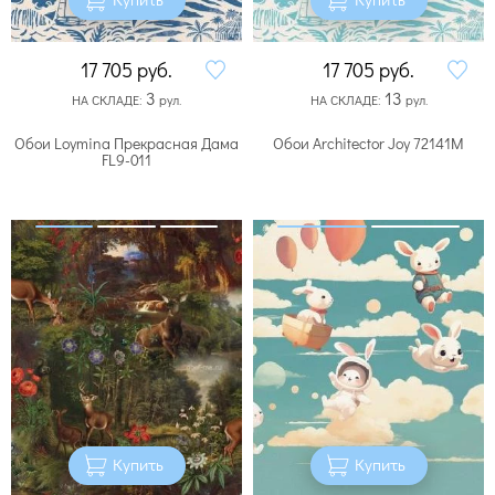
17 705
руб.
17 705
руб.
3
13
НА СКЛАДЕ:
рул.
НА СКЛАДЕ:
рул.
Обои Loymina Прекрасная Дама
Обои Architector Joy 72141M
FL9-011
Купить
Купить