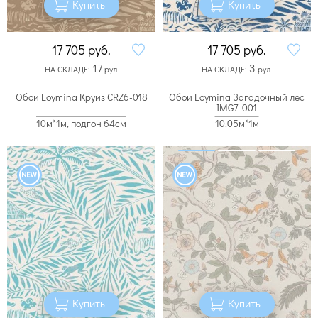
Купить
Купить
17 705
руб.
17 705
руб.
17
3
НА СКЛАДЕ:
рул.
НА СКЛАДЕ:
рул.
Обои Loymina Круиз CRZ6-018
Обои Loymina Загадочный лес
IMG7-001
10м*1м, подгон 64см
10.05м*1м
Купить
Купить