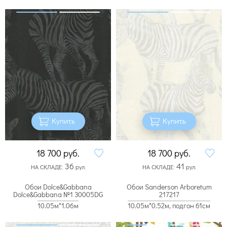
Купить
Купить
18 700
руб.
18 700
руб.
36
41
НА СКЛАДЕ:
рул.
НА СКЛАДЕ:
рул.
Обои Dolce&Gabbana
Обои Sanderson Arboretum
Dolce&Gabbana №1 30005DG
217217
10.05м*1.06м
10.05м*0.52м, подгон 61см