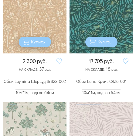
Купить
Купить
2 300
руб.
17 705
руб.
37
18
НА СКЛАДЕ:
рул.
НА СКЛАДЕ:
рул.
Обои Loymina Шервуд Brit22-002
Обои Luna Круиз CRZ6-001
10м*1м, подгон 64см
10м*1м, подгон 64см