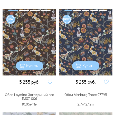
Купить
Купить
5 255
руб.
5 255
руб.
Обои Loymina Загадочный лес
Обои Marburg Trace 97795
IMG7-006
10.05м*1м
2.7м*2.12м