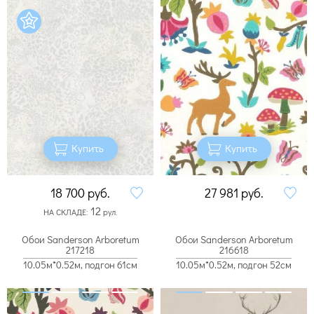
Купить
Купить
18 700
руб.
27 981
руб.
12
НА СКЛАДЕ:
рул.
Обои Sanderson Arboretum
Обои Sanderson Arboretum
217218
216618
10.05м*0.52м, подгон 61см
10.05м*0.52м, подгон 52см