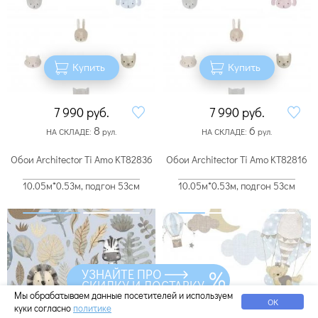
Купить
Купить
7 990
руб.
7 990
руб.
8
6
НА СКЛАДЕ:
рул.
НА СКЛАДЕ:
рул.
Обои Architector Ti Amo KT82836
Обои Architector Ti Amo KT82816
10.05м*0.53м, подгон 53см
10.05м*0.53м, подгон 53см
УЗНАЙТЕ ПРО
СКИДКУ И ДОСТАВКУ
Мы обрабатываем данные посетителей и используем
ОК
куки согласно
политике