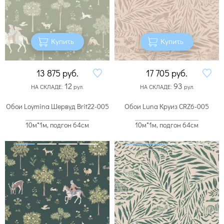
Купить
Купить
13 875
руб.
17 705
руб.
12
93
НА СКЛАДЕ:
рул.
НА СКЛАДЕ:
рул.
Обои Loymina Шервуд Brit22-005
Обои Luna Круиз CRZ6-005
10м*1м, подгон 64см
10м*1м, подгон 64см