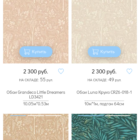
Купить
Купить
2 300
руб.
2 300
руб.
55
49
НА СКЛАДЕ:
рул.
НА СКЛАДЕ:
рул.
Обои Grandeco Little Dreamers
Обои Luna Круиз CRZ6-018-1
LD3421
10.05м*0.53м
10м*1м, подгон 64см