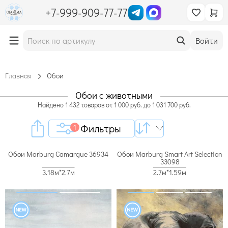
+7-999-909-77-77
Войти
Главная
Обои
Обои с животными
Найдено
1 432
товаров
от
1 000
руб. до
1 031 700
руб.
Фильтры
1
Обои Marburg Camargue 36934
Обои Marburg Smart Art Selection
33098
3.18м*2.7м
2.7м*1.59м