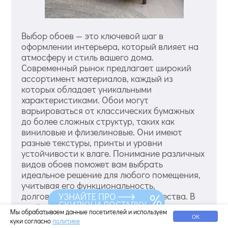
Выбор обоев — это ключевой шаг в
оформлении интерьера, который влияет на
атмосферу и стиль вашего дома.
Современный рынок предлагает широкий
ассортимент материалов, каждый из
которых обладает уникальными
характеристиками. Обои могут
варьироваться от классических бумажных
до более сложных структур, таких как
виниловые и флизелиновые. Они имеют
разные текстуры, принты и уровни
устойчивости к влаге. Понимание различных
видов обоев поможет вам выбрать
идеальное решение для любого помещения,
учитывая его функциональность,
долговечность и эстетические качества. В
УЗНАЙТЕ ПРО
СКИДКУ И ДОСТАВКУ
этой статье мы подробно рассмотрим
Мы обрабатываем данные посетителей и используем
каждый из типов обоев и их возможные
ОК
куки согласно
политике