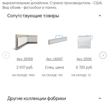
выразительным дизайном. Страна производитель - США.
Вид обоев - фотообои и панно.
Сопутствующие товары
Арт. SX168
Арт. U0007
Арт. D506
Ар
2 937
руб.
Спец. цена
6 720
руб.
4
НА СКЛАДЕ:
1983
НА СКЛАДЕ:
742
НА СКЛАДЕ:
13
НА С
Другие коллекции фабрики