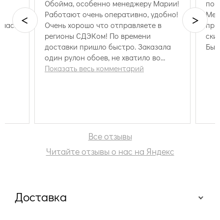
Обойма, особенно менеджеру Марии!
пон
Работают очень оперативно, удобно!
Мен
<
>
алась
Очень хорошо что отправляете в
при
регионы СДЭКом! По времени
ски
доставки пришло быстро. Заказала
Быс
один рулон обоев, не хватило во
время…
Показать весь комментарий
Все отзывы
Читайте отзывы о нас на Яндекс
Доставка