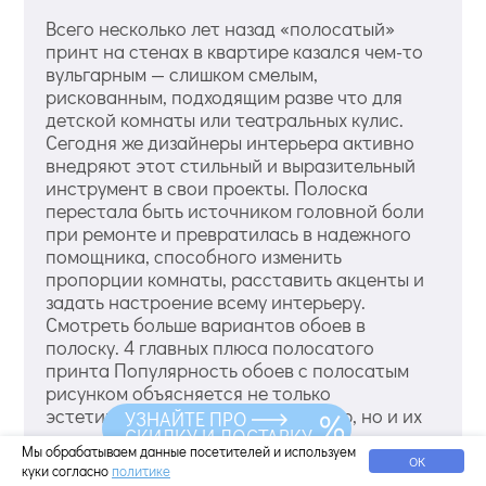
Всего несколько лет назад «полосатый»
принт на стенах в квартире казался чем-то
вульгарным — слишком смелым,
рискованным, подходящим разве что для
детской комнаты или театральных кулис.
Сегодня же дизайнеры интерьера активно
внедряют этот стильный и выразительный
инструмент в свои проекты. Полоска
перестала быть источником головной боли
при ремонте и превратилась в надежного
помощника, способного изменить
пропорции комнаты, расставить акценты и
задать настроение всему интерьеру.
Смотреть больше вариантов обоев в
полоску. 4 главных плюса полосатого
принта Популярность обоев с полосатым
рисунком объясняется не только
эстетической привлекательностью, но и их
УЗНАЙТЕ ПРО
СКИДКУ И ДОСТАВКУ
уникальной функциональностью. Полоса —
Мы обрабатываем данные посетителей и используем
это тот редкий принт, который
ОК
куки согласно
политике
одновременно работает как декоративный