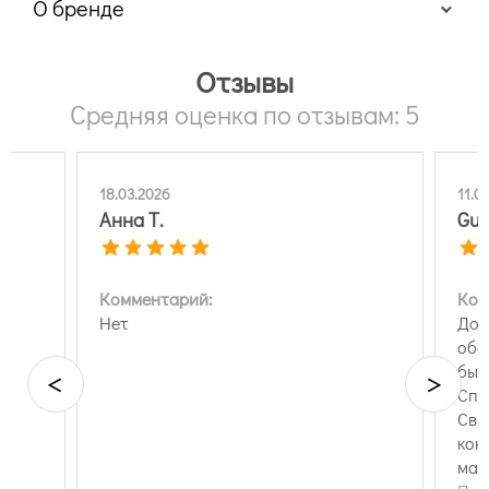
О бренде
Отзывы
Средняя оценка по отзывам: 5
18.03.2026
11.0
Анна Т.
Gul
Комментарий:
Ком
но
Нет
Доб
обо
быс
<
>
Спа
Сви
кон
мат