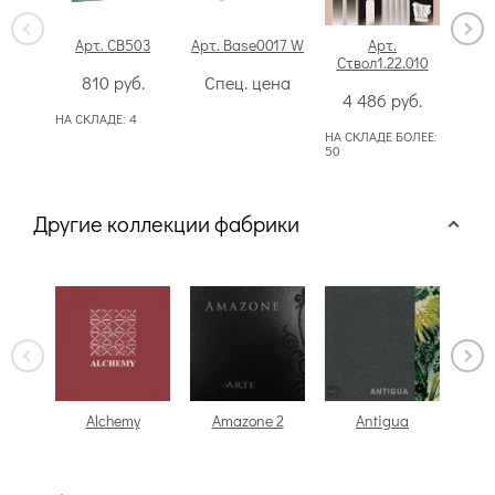
Арт. CB503
Арт. Base0017 W
Арт.
Ар
Ствол1.22.010
810
руб.
Спец. цена
3
4 486
руб.
НА СКЛАДЕ:
4
НА СКЛАДЕ БОЛЕЕ:
50
Другие коллекции фабрики
Alchemy
Amazone 2
Antigua