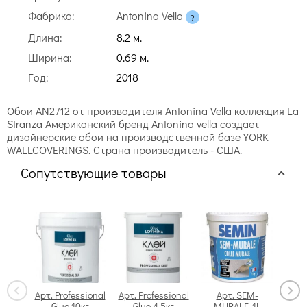
Фабрика:
Antonina Vella
Длина:
8.2 м.
Ширина:
0.69 м.
Год:
2018
Обои AN2712 от производителя Antonina Vella коллекция La
Stranza Американский бренд Antonina vella создает
дизайнерские обои на производственной базе YORK
WALLCOVERINGS. Страна производитель - США.
Сопутствующие товары
Арт. Professional
Арт. Professional
Арт. SEM-
Glue 10кг
Glue 4.5кг
MURALE-1L
Swi