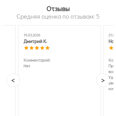
Отзывы
Средняя оценка по отзывам: 5
19.03.2026
21.0
Дмитрий К.
Нат
Комментарий:
Ком
Нет
Пре
вов
Удо
<
>
уве
кач