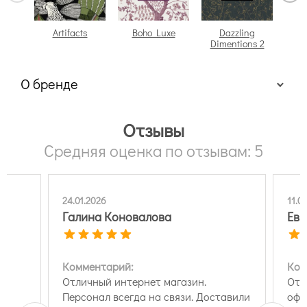
Artifacts
Boho Luxe
Dazzling
Dimentions 2
О бренде
Отзывы
Средняя оценка по отзывам: 5
24.01.2026
11.0
Галина Коновалова
Евр
Комментарий:
Ком
Отличный интернет магазин.
Отл
Персонал всегда на связи. Доставили
офо