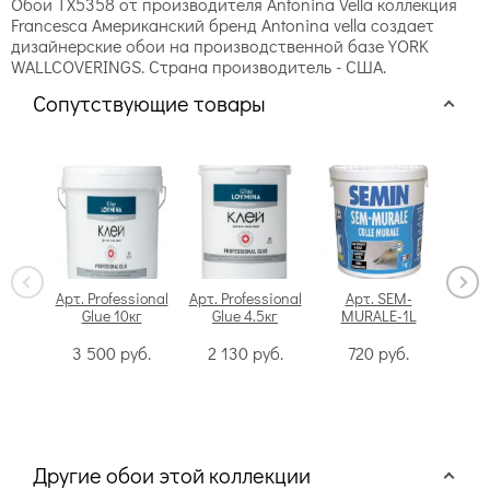
Обои TX5358 от производителя Antonina Vella коллекция
Francesca Американский бренд Antonina vella создает
дизайнерские обои на производственной базе YORK
WALLCOVERINGS. Страна производитель - США.
Сопутствующие товары
Арт. Professional
Арт. Professional
Арт. SEM-
Glue 10кг
Glue 4.5кг
MURALE-1L
Swi
3 500
руб.
2 130
руб.
720
руб.
Другие обои этой коллекции