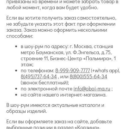
привязаны ко времени и можете забрать товар в
любой момент, когда вам будет удобно.
Если вы хотите получить заказ самостоятельно,
не забудьте указать этот факт при оформлении
заказа. Заказ можно оформить несколькими
способами:
в шоу-рум по адресу: г. Москва, станция
метро Бауманская, ул. Ф.Энгельса, д.75,
строение 11, Бизнес-Центр «Пальмира», 1
этаж;
по телефонам:
8-999-909-7777
(+whats app),
8(495)737-64-34
, или
8(800)555-64-34
(звонок бесплатный);
по электронной почте
info@oboi-ma.ru
;
на сайте нашего интернет-магазина.
В шоу-рум имеются актуальные каталоги и
образцы изделий.
Если вы оформляете заказ на сайте, добавьте
выбранные позиции в раздел «Корзина».