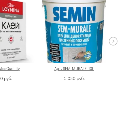
wissQualitty
Арт. SEM-MURALE-10L
А
00
руб.
5 030
руб.