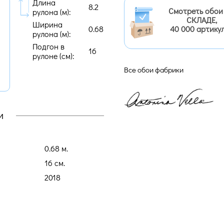
Длина
8.2
Смотреть обои
рулона (м):
СКЛАДЕ,
Ширина
0.68
40 000 артику
рулона (м):
Подгон в
16
рулоне (cм):
Все обои фабрики
и
0.68 м.
16 cм.
2018