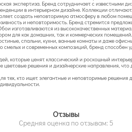
рская экспертиза. Бренд сотрудничает с известными ди
енденции в интерьерном дизайне. Коллекции отличают
воляет создать неповторимую атмосферу в любом поме
люзивность и неповторимость. Бренд стремится предло
Обои изготавливаются из высококачественных материа
ором для как домашних, так и коммерческих помещений
остиные, спальни, кухни, ванные комнаты и даже офис
 до смелых и современных композиций, бренд способен
дей, которые ценят классический и роскошный интерьер
е цветовые решения и дизайнерские направления, что 
 для тех, кто ищет элегантные и неповторимые решения 
ндивидуальности.
Отзывы
Средняя оценка по отзывам: 5