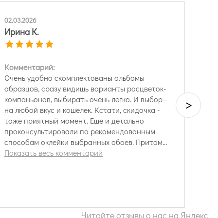
02.03.2026
Ирина К.
Комментарий:
Очень удобно скомплектованы альбомы
образцов, сразу видишь варианты расцветок-
компаньонов, выбирать очень легко. И выбор -
>
на любой вкус и кошелек. Кстати, скидочка -
тоже приятный момент. Еще и детально
проконсультировали по рекомендованным
способам оклейки выбранных обоев. Притом
что я не "золотую" покупку совершила, а по
Показать весь комментарий
эконом-классу.
Читайте отзывы о нас на Яндекс