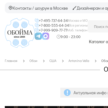
Контакты / шоурум в Москве
Дизайнерам и а
+7-495-737-64-34
Москва и МО
+7-800-555-64-34
Все регионы
+7-999-909-77-77
Моб. телефон
9:00 - 23:00
Каталог 
Главная
Обои
США
Antonina Vella
Обои
О
Актуальная инфо 