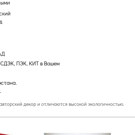
ными
ский
д
АД
СДЭК, ПЭК, КИТ в Вашем
хстана.
.
т авторский декор и отличаются высокой экологичностью.