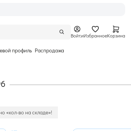
Войти
Избранное
Корзина
евой профиль
Распродажа
96
о «кол-во на складе»!