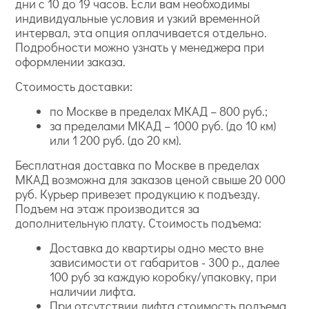
дни с 10 до 19 часов. Если вам необходимы
Помимо эстетической миссии, несут
индивидуальные условия и узкий временной
исключительно важную функциональную нагрузку.
интервал, эта опция оплачивается отдельно.
Венчающий карниз служит эффективным барьером
Подробности можно узнать у менеджера при
для дождевой воды, отводя влагу от стен и
оформлении заказа.
предотвращая намокание, растрескивание и
разрушение фасадной отделки. Межэтажные
Стоимость доставки:
карнизы и тяги визуально разбивают монотонную
плоскость высоких стен, корректируя пропорции
по Москве в пределах МКАД – 800 руб.;
здания и придавая ему архитектурную стройность.
за пределами МКАД – 1000 руб. (до 10 км)
В интерьере потолочные карнизы надежно
или 1 200 руб. (до 20 км).
маскируют технологические зазоры, трещины и
коммуникации, обеспечивая аккуратный и
Бесплатная доставка по Москве в пределах
полностью законченный вид помещения.
МКАД возможна для заказов ценой свыше 20 000
Особого внимания заслуживают эксплуатационные
руб. Курьер привезет продукцию к подъезду.
характеристики материала. В отличие от
Подъем на этаж производится за
традиционного гипса, фасадный пенополистирол
дополнительную плату. Стоимость подъема:
ЕВРОПЛАСТ абсолютно негигроскопичен, не
впитывает влагу и не разрушается при
Доставка до квартиры одно место вне
многократных циклах замораживания и оттаивания.
зависимости от габаритов - 300 р., далее
Изделия обладают заводским армирующим
100 руб за каждую коробку/упаковку, при
покрытием, обеспечивающим высокую
наличии лифта.
ударопрочность и устойчивость к механическим
При отсутствии лифта стоимость подъема