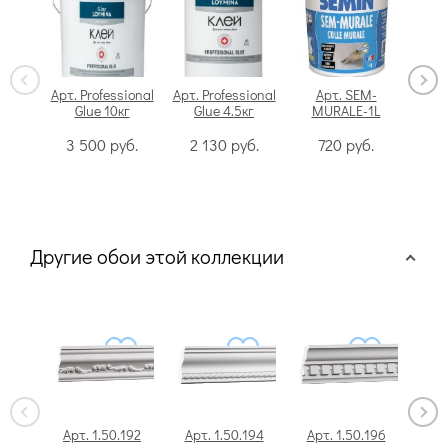
Арт. Professional
Арт. Professional
Арт. SEM-
Glue 10кг
Glue 4.5кг
MURALE-1L
Swi
3 500
руб.
2 130
руб.
720
руб.
Другие обои этой коллекции
Арт. 1.50.192
Арт. 1.50.194
Арт. 1.50.196
Арт