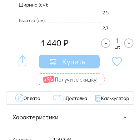
Ширина (cм):
2.5
Высота (cм):
2.7
1 440
₽
–
+
шт
Купить
Получите cкидку!
Оплата
Доставка
Калькулятор
Характеристики
Артикул:
1.50.258