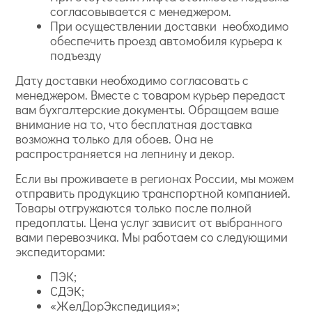
воздействиям. Материал не выцветает под
согласовывается с менеджером.
воздействием ультрафиолета и сохраняет
При осуществлении доставки необходимо
геометрию при экстремальных температурных
обеспечить проезд автомобиля курьера к
перепадах. Монтаж также подкупает простотой:
легкий вес карнизов позволяет крепить их на
подъезду
специальный клеевой состав, избегая трудоемкого
Дату доставки необходимо согласовать с
анкерного крепежа и возведения несущих
конструкций. Карнизы ЕВРОПЛАСТ — это сочетание
менеджером. Вместе с товаром курьер передаст
архитектурной элегантности и инженерной
вам бухгалтерские документы. Обращаем ваше
надежности, которое прослужит десятилетиями, не
внимание на то, что бесплатная доставка
требуя сложного ухода и реставрации.
возможна только для обоев. Она не
распространяется на лепнину и декор.
Если вы проживаете в регионах России, мы можем
отправить продукцию транспортной компанией.
Товары отгружаются только после полной
предоплаты. Цена услуг зависит от выбранного
вами перевозчика. Мы работаем со следующими
экспедиторами:
ПЭК;
СДЭК;
«ЖелДорЭкспедиция»;