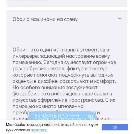
Обои с машинами на стену
Обои – это один из главных элементов в
интерьере, задающий настроение всему
помещению. Сегодня существует огромное
разнообразие цветов, фактур и текстур,
которые помогают подчеркнуть выгодные
акценты в дизайне, создать уют и комфорт.
Но особого внимания заслуживают
фотообои – это настоящее новое слово в
искусстве оформления пространства. С их
помощью комната мгновенно
преображается, обретая характер и
УЗНАЙТЕ ПРО
индивидуальность. Фотообои хороши не
СКИДКУ И ДОСТАВКУ
только в домашней обстановке, но и в
Мы обрабатываем данные посетителей и используем
ОК
куки согласно
политике
коммерческих интерьерах. Изображение