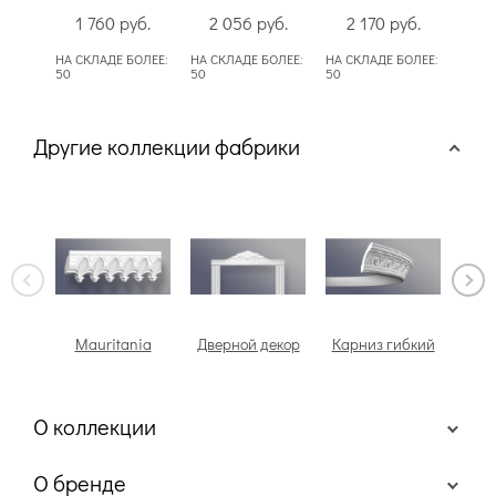
1 760
руб.
2 056
руб.
2 170
руб.
2
НА СКЛАДЕ БОЛЕЕ:
НА СКЛАДЕ БОЛЕЕ:
НА СКЛАДЕ БОЛЕЕ:
НА СК
50
50
50
50
Другие коллекции фабрики
Mauritania
Дверной декор
Карниз гибкий
О коллекции
О бренде
Карнизы ЕВРОПЛАСТ являются безупречным