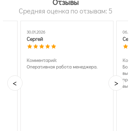
Отзывы
Средняя оценка по отзывам: 5
30.01.2026
06.0
Сергей
Сер
Комментарий:
Ком
Оперативная работа менеджера.
Бол
выб
е
про
<
>
и
выб
я,