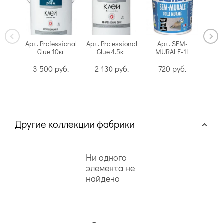
Арт. Professional
Арт. Professional
Арт. SEM-
Glue 10кг
Glue 4.5кг
MURALE-1L
Swi
3 500
руб.
2 130
руб.
720
руб.
Другие коллекции фабрики
Ни одного
элемента не
найдено