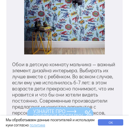
Обои в детскую комнату мальчика — важный
элемент дизайна интерьера. Выбирать их
лучше вместе с ребёнком. Во всяком случае,
если ему уже исполнилось 6-7 лет: в этом
возрасте дети прекрасно понимают, что им
нравится и что бы они хотели видеть
постоянно. Современные производители
предлагают множество вариантов с
УЗНАЙТЕ ПРО
персонажами мультфильмов и комиксов,
СКИДКУ И ДОСТАВКУ
сказок, фантастические сюжеты, принты с
Мы обрабатываем данные посетителей и используем
ОК
растениями и животными — ассортимент
куки согласно
политике