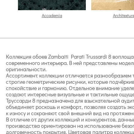
Accademia
Architexture
Коллекция обоев Zambaiti Parati Trussardi 8 воплощ
современного интерьера. В ней представлены модел
оригинальности.
Ассортимент коллекции отличается разнообразием т
строгие геометрические рисунки, которые подчёрк
спокойствие и гармонию. Отдельное внимание уделен
создают интересные визуальные и тактильные ощущ
Труссарди 8 предназначена для взыскательной ауди
объединяет роскошь и комфорт, позволяя создать э
к износу и сохраняют свой внешний вид на протяжен
В отличие от других коллекций и конкурентов, данн
производства ориентирован на использование безоп
долговечность покрытия. Цветовая палитра коллекц