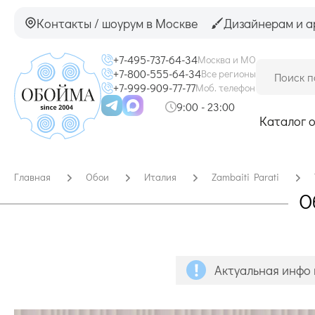
Контакты / шоурум в Москве
Дизайнерам и а
+7-495-737-64-34
Москва и МО
+7-800-555-64-34
Все регионы
+7-999-909-77-77
Моб. телефон
9:00 - 23:00
Каталог 
Главная
Обои
Италия
Zambaiti Parati
О
Актуальная инфо 