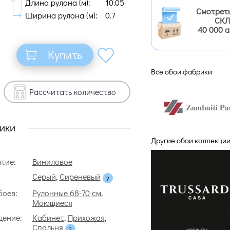
Длина рулона (м):
10.05
Смотрет
Ширина рулона (м):
0.7
СКЛ
40 000 
Купить
Все обои фабрики
Рассчитать количество
ики
Другие обои коллекции
тие:
Виниловое
Серый
,
Сиреневый
боев:
Рулонные 68-70 см
,
Моющиеся
ение:
Кабинет
,
Прихожая
,
Спальня