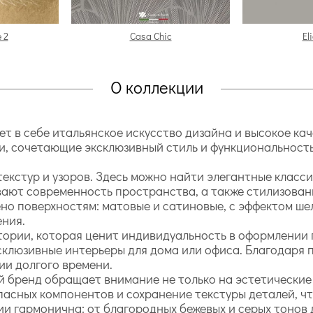
 2
Casa Chic
El
О коллекции
ает в себе итальянское искусство дизайна и высокое к
и, сочетающие эксклюзивный стиль и функциональность
екстур и узоров. Здесь можно найти элегантные класс
ивают современность пространства, а также стилизов
о поверхностям: матовые и сатиновые, с эффектом шел
ения.
тории, которая ценит индивидуальность в оформлении 
ксклюзивные интерьеры для дома или офиса. Благодаря
ии долгого времени.
ый бренд обращает внимание не только на эстетические 
асных компонентов и сохранение текстуры деталей, чт
ии гармонична: от благородных бежевых и серых тонов