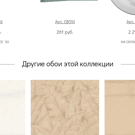
56
Арт. CB510
Арт.
.
261
руб.
2 
ЕЕ:
50
НА СКЛА
Другие обои этой коллекции