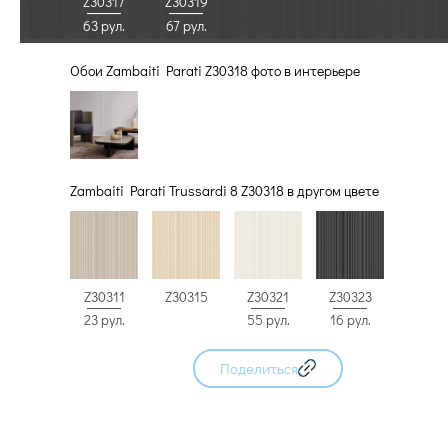
Z30317
Z30319
63 рул.
67 рул.
Обои Zambaiti Parati Z30318 фото в интерьере
Zambaiti Parati Trussardi 8 Z30318 в другом цвете
Z30311
Z30315
Z30321
Z30323
23 рул.
55 рул.
16 рул.
Поделиться