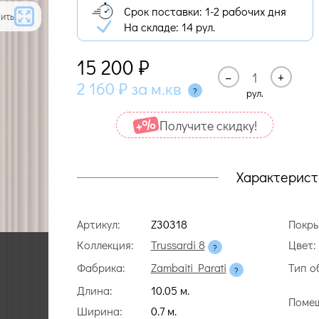
Срок поставки: 1-2 рабочих дня
ить
На складе:
14 рул.
15 200
₽
–
+
2 160
₽
за м.кв
рул.
Получите cкидку!
Характерист
Артикул:
Z30318
Покры
Коллекция:
Trussardi 8
Цвет:
Фабрика:
Zambaiti Parati
Тип о
Длина:
10.05 м.
Помещ
Ширина:
0.7 м.