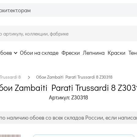
рхитекторам
обоев
Обои на складе
Фрески
Лепнина
Краски
Тен
Trussardi 8
Обои Zambaiti Parati Trussardi 8 Z30318
бои Zambaiti Parati Trussardi 8 Z303
Артикул: Z30318
по наличию обоев со всех складов России, если написан