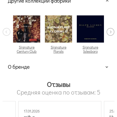
Другие коллекции фабрики
Signature
Signature
Signature
S
Century Club
Florals
Islesboro
О бренде
Отзывы
Средняя оценка по отзывам: 5
17.01.2026
25.0