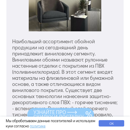
Наибольший ассортимент обойной
продукции на сегодняшний день
принадлежит виниловому сегменту.
Виниловыми обоями называют рулонные
настенные отделки с покрытием из ПВХ
(поливинилхлорида). В этот сегмент входят
материалы на флизелиновой или бумажной
основе, а также отличающиеся видом
винилового покрытия. Существует две
основных технологии нанесения защитно-
декоративного слоя ПВХ: - горячее тиснение;
- вспенивание. Виниловый слой горячего
УЗНАЙТЕ ПРО
тиснения плотный и прочный, как правило,
СКИДКУ И ДОСТАВКУ
имеющий толщину, не превышающую 1-2 мм.
Мы обрабатываем данные посетителей и используем
ОК
Обои со вспененным винилом обладают
куки согласно
политике