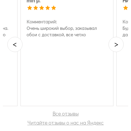
mih p.
Ник
Комментарий:
Ком
ина.
Очень широкий выбор, заказывал
Буд
нию
обои с доставкой, все четко
дал
<
>
Все отзывы
Читайте отзывы о нас на Яндекс