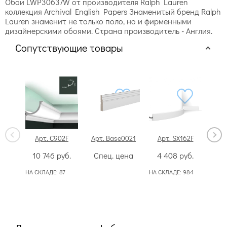
Обои LWP30637W от производителя Ralph Lauren
коллекция Archival English Papers Знаменитый бренд Ralph
Lauren знаменит не только поло, но и фирменными
дизайнерскими обоями. Страна производитель - Англия.
Сопутствующие товары
Арт. C902F
Арт. Base0021
Арт. SX162F
Ар
10 746
руб.
Спец. цена
4 408
руб.
Сп
НА СКЛАДЕ:
87
НА СКЛАДЕ:
984