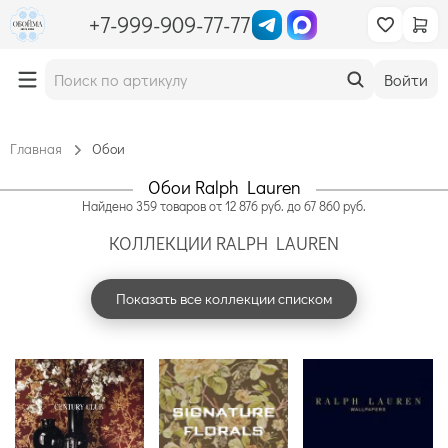
+7-999-909-77-77
Войти
Главная
Обои
Обои Ralph Lauren
Найдено
359
товаров
от
12 876
руб. до
67 860
руб.
КОЛЛЕКЦИИ RALPH LAUREN
Показать все коллекции списком