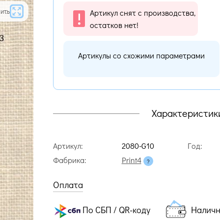
ить
Артикул снят с производства,
остатков нет!
Артикулы со схожими параметрами
Характеристик
Артикул:
2080-G10
Год:
Фабрика:
Print4
Оплата
По СБП / QR-коду
Налич