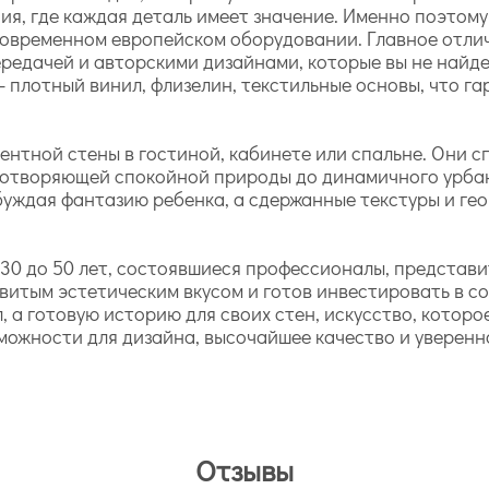
ия, где каждая деталь имеет значение. Именно поэтом
овременном европейском оборудовании. Главное отличи
редачей и авторскими дизайнами, которые вы не найде
 плотный винил, флизелин, текстильные основы, что га
ентной стены в гостиной, кабинете или спальне. Они 
иротворяющей спокойной природы до динамичного урбан
буждая фантазию ребенка, а сдержанные текстуры и гео
 30 до 50 лет, состоявшиеся профессионалы, представи
развитым эстетическим вкусом и готов инвестировать в 
 а готовую историю для своих стен, искусство, котор
ожности для дизайна, высочайшее качество и уверенно
Отзывы