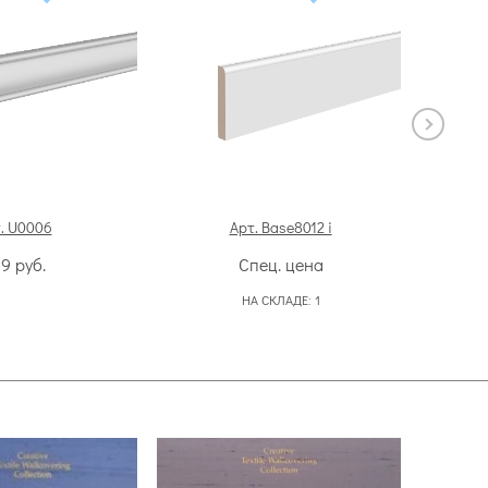
. U0006
Арт. Base8012 i
99
руб.
Спец. цена
НА СКЛАДЕ:
1